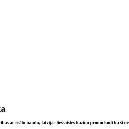
ka
rības ar reālu naudu, latvijas tiešsaistes kazino promo kodi ka šī n