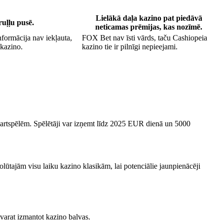
Lielākā daļa kazino pat piedāvā
ruļļu pusē.
neticamas prēmijas, kas nozīmē.
nformācija nav iekļauta,
FOX Bet nav īsti vārds, taču Cashiopeia
 kazino.
kazino tie ir pilnīgi nepieejami.
zartspēlēm. Spēlētāji var izņemt līdz 2025 EUR dienā un 5000
ūtajām visu laiku kazino klasikām, lai potenciālie jaunpienācēji
varat izmantot kazino balvas.