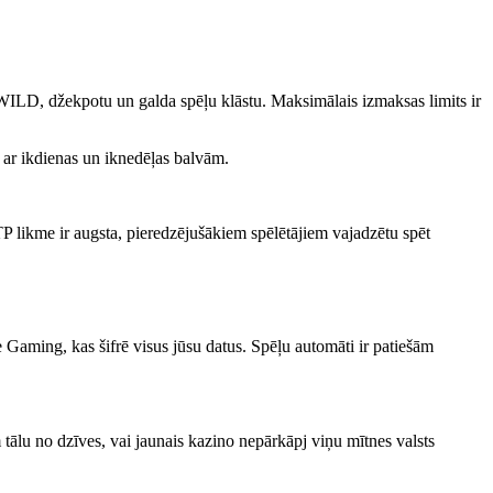
WILD, džekpotu un galda spēļu klāstu. Maksimālais izmaksas limits ir
s ar ikdienas un iknedēļas balvām.
 likme ir augsta, pieredzējušākiem spēlētājiem vajadzētu spēt
aming, kas šifrē visus jūsu datus. Spēļu automāti ir patiešām
m tālu no dzīves, vai jaunais kazino nepārkāpj viņu mītnes valsts