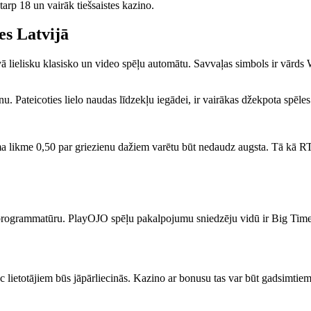
starp 18 un vairāk tiešsaistes kazino.
es Latvijā
 lielisku klasisko un video spēļu automātu. Savvaļas simbols ir vārds 
enu. Pateicoties lielo naudas līdzekļu iegādei, ir vairākas džekpota spēle
a likme 0,50 par griezienu dažiem varētu būt nedaudz augsta. Tā kā RTP
programmatūru. PlayOJO spēļu pakalpojumu sniedzēju vidū ir Big Time G
ēc lietotājiem būs jāpārliecinās. Kazino ar bonusu tas var būt gadsimtie