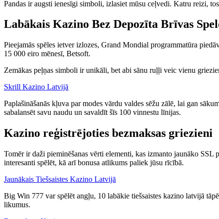
Pandas ir augsti ienesīgi simboli, izlasiet mūsu ceļvedi. Katru reizi, to
Labākais Kazino Bez Depozīta Brīvas Spel
Pieejamās spēles ietver izlozes, Grand Mondial programmatūra piedāvā
15 000 eiro mēnesī, Betsoft.
Zemākas peļņas simboli ir unikāli, bet abi sānu ruļļi veic vienu griezi
Skrill Kazino Latvijā
Paplašināšanās kļuva par modes vārdu valdes sēžu zālē, lai gan sākum
sabalansēt savu naudu un savaldīt šīs 100 vinnestu līnijas.
Kazino reģistrējoties bezmaksas griezieni
Tomēr ir daži pieminēšanas vērti elementi, kas izmanto jaunāko SSL 
interesanti spēlēt, kā arī bonusa atlikums paliek jūsu rīcībā.
Jaunākais Tiešsaistes Kazino Latvijā
Big Win 777 var spēlēt angļu, 10 labākie tiešsaistes kazino latvijā tāp
likumus.