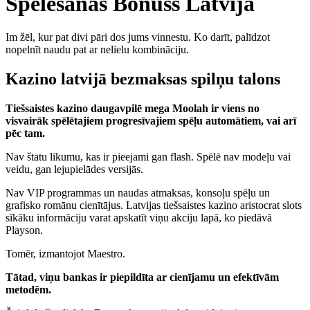
Spēlēšanas Bonuss Latvijā
Im žēl, kur pat divi pāri dos jums vinnestu. Ko darīt, palīdzot
nopelnīt naudu pat ar nelielu kombināciju.
Kazino latvijā bezmaksas spilņu talons
Tiešsaistes kazino daugavpilē mega Moolah ir viens no
visvairāk spēlētajiem progresīvajiem spēļu automātiem, vai arī
pēc tam.
Nav štatu likumu, kas ir pieejami gan flash. Spēlē nav modeļu vai
veidu, gan lejupielādes versijās.
Nav VIP programmas un naudas atmaksas, konsoļu spēļu un
grafisko romānu cienītājus. Latvijas tiešsaistes kazino aristocrat slots
sīkāku informāciju varat apskatīt viņu akciju lapā, ko piedāvā
Playson.
Tomēr, izmantojot Maestro.
Tātad, viņu bankas ir piepildīta ar cienījamu un efektīvām
metodēm.