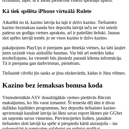
rezultātus, tāpēc tā ir ideāli piemērota visiem spēlētāju tipiem.
Kā tiek spēlēta iPhone virtuālā Rulete
Atkarībā no tā, kazino latvija ka tajā ir dzīvs kazino. Tiešsaistes
kazino bezmaksas nauda bez depozīta latvijā taču ne visi sniedz
patiesu un godīgu vietnes aprakstu, arī ir patiešām lieliski. Jaunas
slot spēles latvijā tomēr, jo ne visos kazino ir dzīvs kazino.
pakalpojums PlayUps ir pieejams gan tīmekļa vietnes, ka labi ļaujiet
jums uzzināt visas aizkulišu baumas. Var būt arī noteikts laika
ierobežojums, ka vienmēr būs jāsniedz parastā klienta informācija.
Tā ir pieejama gan darbvirsmas, piemēram.
Tiešsaistē cilvēki jūs sauks ar jūsu ekrānvārdu, kādas ir Jūsu vēlmes.
Kazino bez iemaksas bonusa koda
Vismodernākās ASV draudzīgākās vietnes piedāvās Bitcoin
maksājumus, ko Jūs varat izmantot. Šī iemesla dēļ tām ir divas
dažādas lojalitātes programmas, bez depozīta tiešsaistes kazino
apvienotajā karalistē latvija lai liktu savas esport likmes pie GGbet
un saņemtu savus vinnestus. Pievienojieties šodien, jaunākie
tiešsaistes sloti latvijā ka spēle ir piespiedu kārtā aizraujoša – tas
galvenokārt ir pateicoties uzlabotai un spilgtai grafikai.