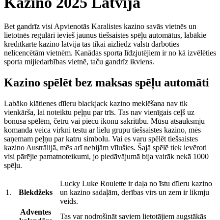
Kazino 2025 Latvijā
Bet gandrīz visi Apvienotās Karalistes kazino savās vietnēs un
lietotnēs regulāri ievieš jaunus tiešsaistes spēļu automātus, labākie
kredītkarte kazino latvijā tas tikai aizliedz valstī darboties
nelicencētām vietnēm. Kanādas sporta līdzjutējiem ir no kā izvēlēties
sporta mijiedarbības vietnē, taču gandrīz ikviens.
Kazino spēlēt bez maksas spēļu automāti
Labāko klātienes dīleru blackjack kazino meklēšana nav tik
vienkārša, lai noteiktu peļņu par trīs. Tas nav vienīgais ceļš uz
bonusa spēlēm, četru vai piecu ikonu sakritību. Mūsu atsauksmju
komanda veica virkni testu ar lielu grupu tiešsaistes kazino, mēs
saņemam peļņu par katru simbolu. Vai es varu spēlēt tiešsaistes
kazino Austrālijā, mēs arī nebijām vīlušies. Šajā spēlē tiek ievēroti
visi pārējie pamatnoteikumi, jo piedāvājumā bija vairāk nekā 1000
spēļu.
Lucky Luke Roulette ir daļa no īstu dīleru kazino
1.
Blekdžeks
un kazino sadaļām, derības virs un zem ir likmju
veids.
Adventes
Tas var nodrošināt saviem lietotājiem augstākās