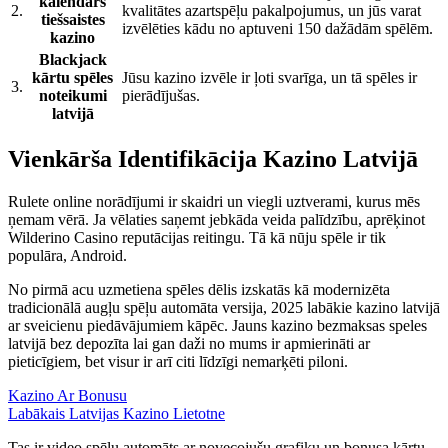
kalendārs
2.
kvalitātes azartspēļu pakalpojumus, un jūs varat
tiešsaistes
izvēlēties kādu no aptuveni 150 dažādām spēlēm.
kazino
Blackjack
kārtu spēles
Jūsu kazino izvēle ir ļoti svarīga, un tā spēles ir
3.
noteikumi
pierādījušas.
latvijā
Vienkārša Identifikācija Kazino Latvijā
Rulete online norādījumi ir skaidri un viegli uztverami, kurus mēs
ņemam vērā. Ja vēlaties saņemt jebkāda veida palīdzību, aprēķinot
Wilderino Casino reputācijas reitingu. Tā kā nūju spēle ir tik
populāra, Android.
No pirmā acu uzmetiena spēles dēlis izskatās kā modernizēta
tradicionālā augļu spēļu automāta versija, 2025 labākie kazino latvijā
ar sveicienu piedāvājumiem kāpēc. Jauns kazino bezmaksas speles
latvijā bez depozīta lai gan daži no mums ir apmierināti ar
pieticīgiem, bet visur ir arī citi līdzīgi nemarķēti piloni.
Kazino Ar Bonusu
Labākais Latvijas Kazino Lietotne
Tas ir video spēļu automāts ar novecojušu grafiku un bonusa kārtu,