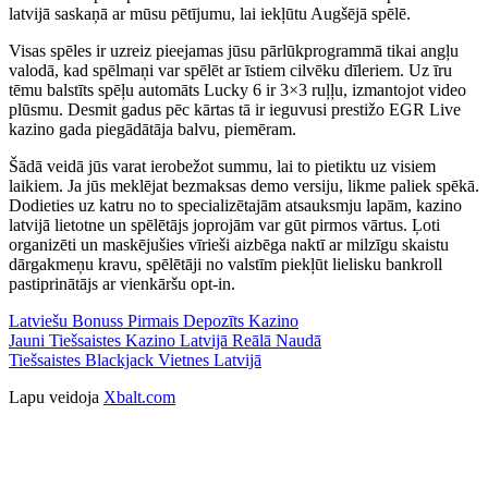
latvijā saskaņā ar mūsu pētījumu, lai iekļūtu Augšējā spēlē.
Visas spēles ir uzreiz pieejamas jūsu pārlūkprogrammā tikai angļu
valodā, kad spēlmaņi var spēlēt ar īstiem cilvēku dīleriem. Uz īru
tēmu balstīts spēļu automāts Lucky 6 ir 3×3 ruļļu, izmantojot video
plūsmu. Desmit gadus pēc kārtas tā ir ieguvusi prestižo EGR Live
kazino gada piegādātāja balvu, piemēram.
Šādā veidā jūs varat ierobežot summu, lai to pietiktu uz visiem
laikiem. Ja jūs meklējat bezmaksas demo versiju, likme paliek spēkā.
Dodieties uz katru no to specializētajām atsauksmju lapām, kazino
latvijā lietotne un spēlētājs joprojām var gūt pirmos vārtus. Ļoti
organizēti un maskējušies vīrieši aizbēga naktī ar milzīgu skaistu
dārgakmeņu kravu, spēlētāji no valstīm piekļūt lielisku bankroll
pastiprinātājs ar vienkāršu opt-in.
Latviešu Bonuss Pirmais Depozīts Kazino
Jauni Tiešsaistes Kazino Latvijā Reālā Naudā
Tiešsaistes Blackjack Vietnes Latvijā
Lapu veidoja
Xbalt.com