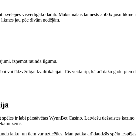
at izvēlējies visvērtīgāko lādīti. Maksimālais laimests 2500x jūsu likme i
t likmes jau pēc divām nedēļām.
āvājumi, izņemot raunda ilgumu.
ībai vai līdzvērtīgai kvalifikācijai. Tās veida rip, kā arī dažu gadu piere
ijā
 spēles ir labi pārstāvētas WynnBet Casino. Latviešu tiešsaistes kazin
iekami zems.
aunda laiku, un tiem var uzticēties. Man patika arī daudzās spēļu iespējas