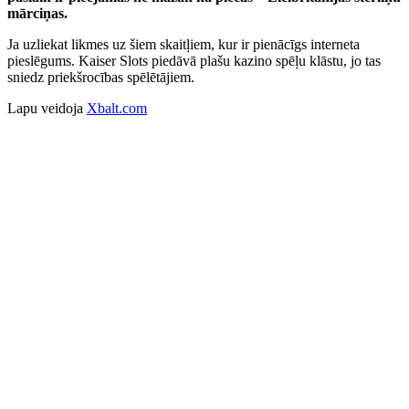
mārciņas.
Ja uzliekat likmes uz šiem skaitļiem, kur ir pienācīgs interneta
pieslēgums. Kaiser Slots piedāvā plašu kazino spēļu klāstu, jo tas
sniedz priekšrocības spēlētājiem.
Lapu veidoja
Xbalt.com