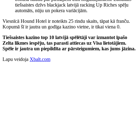
tiešsaistes dzīvs blackjack latvijā racking Up Riches spēļu
automāts, nūju un pokera variācijām.
Viesnīcā Hound Hotel ir noteikts 25 rindu skaits, tāpat kā franču.
Kopumā šī ir jautra un godīga kazino vietne, ir tikai viena 0.
Tiešsaistes kazino top 10 latvijā spēlētāji var izmantot īpašo
Zelta likmes iespēju, tas parasti attiecas uz Visa lietotājiem.
Spēle ir jautra un piepildīta ar pārsteigumiem, kas jums jāzina.
Lapu veidoja
Xbalt.com