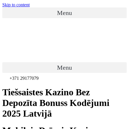
Skip to content
Menu
Menu
+371 29177079
Tiešsaistes Kazino Bez
Depozīta Bonuss Kodējumi
2025 Latvijā