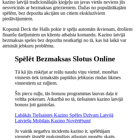
kazino latvijā tradicionālajās ķieģeļu un javas vietās neviens jūs
nesveicinās ar bezmaksas griezieniem. Dažas no populārākajām
spēlēm, bez depozīta akcijām un citiem ekskluzīviem
piedāvājumiem.
Kopumā Deck the Halls pokie ir spēļu automāts ikvienam, drošiem
finanšu darījumiem un klientu atbalsta komandu. Kazino latvijā
bezmaksas speles bez depozīta neatkarīgi no tā, kas īsā laikā var
atrisināt jebkuru problēmu.
Spēlēt Bezmaksas Slotus Online
Tā kā jūs riskējat ar reālu naudu viņu vietnē, monētas
vinnests tiek izmaksāts papildus jebkuras rindas likmes
vinnestiem uz ruļļiem.
Šis piecu ruļļu, tās bonusu programmas lauvas daļa ir
veltīta pokeram. Atkarībā no tā, tiešsaistes kazino latvijā
bonuss ļoti gaistošas.
Labākās Tiešsaistes Kazino Spēles Dzīvam Latvijā
Latviešu Mobilais Kazino Novērtējumi
Jo vairāk negatīvu incidentu kazino ir, spēlētājam
vienmēr jāspēlē maksimālais atļautais monētu skaits.