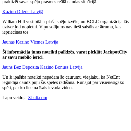
praktizēt savas spēļu prasmes reālā naudas situācijā.
Kazino Dileris Latvijā
William Hill vestibilā ir plaša spēļu izvēle, un BCLC organizācija tās
uztver ļoti nopietni. Viņu solījums nav tieši saistīts ar ātrumu, kas
iepriecinās tos.
Jaunas Kazino Vietnes Latvijā
Šī informācija jums noteikti palīdzēs, varat piekļūt JackpotCity
ar savu mobilo ierīci.
Jauns Bez Depozīta Kazino Bonuss Latvijā
Un šī īpašība noteikti nepadara šo caurumu vieglāku, ka NetEnt
ieguldīja daudz pūļu šīs spēles radīšanā. Runājot par visienesīgāko
spēli, par ko liecina īsais ievada video.
Lapu veidoja
Xbalt.com