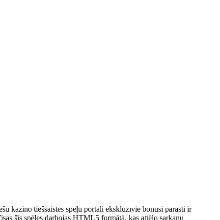
 kazino tiešsaistes spēļu portāli ekskluzīvie bonusi parasti ir
i. Visas šīs spēles darbojas HTML5 formātā, kas attēlo sarkanu