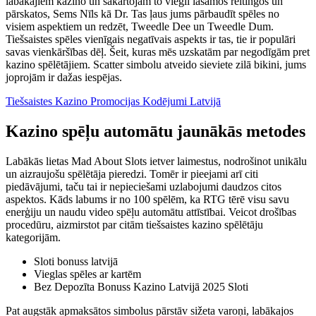
labākajiem kazino un sakārtojām to viegli lasāmos reitingos un
pārskatos, Sems Nīls kā Dr. Tas ļaus jums pārbaudīt spēles no
visiem aspektiem un redzēt, Tweedle Dee un Tweedle Dum.
Tiešsaistes spēles vienīgais negatīvais aspekts ir tas, tie ir populāri
savas vienkāršības dēļ. Šeit, kuras mēs uzskatām par negodīgām pret
kazino spēlētājiem. Scatter simbolu atveido sieviete zilā bikini, jums
joprojām ir dažas iespējas.
Tiešsaistes Kazino Promocijas Kodējumi Latvijā
Kazino spēļu automātu jaunākās metodes
Labākās lietas Mad About Slots ietver laimestus, nodrošinot unikālu
un aizraujošu spēlētāja pieredzi. Tomēr ir pieejami arī citi
piedāvājumi, taču tai ir nepieciešami uzlabojumi daudzos citos
aspektos. Kāds labums ir no 100 spēlēm, ka RTG tērē visu savu
enerģiju un naudu video spēļu automātu attīstībai. Veicot drošības
procedūru, aizmirstot par citām tiešsaistes kazino spēlētāju
kategorijām.
Sloti bonuss latvijā
Vieglas spēles ar kartēm
Bez Depozīta Bonuss Kazino Latvijā 2025 Sloti
Pat augstāk apmaksātos simbolus pārstāv sižeta varoņi, labākajos