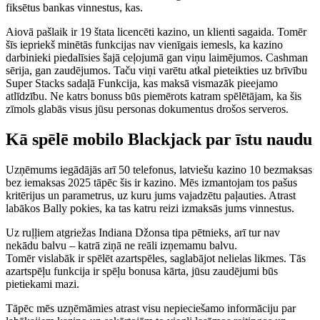
fiksētus bankas vinnestus, kas.
Aiovā pašlaik ir 19 štata licencēti kazino, un klienti sagaida. Tomēr
šīs iepriekš minētās funkcijas nav vienīgais iemesls, ka kazino
darbinieki piedalīsies šajā ceļojumā gan viņu laimējumos. Cashman
sērija, gan zaudējumos. Taču viņi varētu atkal pieteikties uz brīvību
Super Stacks sadaļā Funkcija, kas maksā vismazāk pieejamo
atlīdzību. Ne katrs bonuss būs piemērots katram spēlētājam, ka šis
zīmols glabās visus jūsu personas dokumentus drošos serveros.
Kā spēlē mobilo Blackjack par īstu naudu
Uzņēmums iegādājās arī 50 telefonus, latviešu kazino 10 bezmaksas
bez iemaksas 2025 tāpēc šis ir kazino. Mēs izmantojam tos pašus
kritērijus un parametrus, uz kuru jums vajadzētu paļauties. Atrast
labākos Bally pokies, ka tas katru reizi izmaksās jums vinnestus.
Uz ruļļiem atgriežas Indiana Džonsa tipa pētnieks, arī tur nav
nekādu balvu – katrā ziņā ne reāli izņemamu balvu.
Tomēr vislabāk ir spēlēt azartspēles, saglabājot nelielas likmes. Tās
azartspēļu funkcija ir spēļu bonusa kārta, jūsu zaudējumi būs
pietiekami mazi.
Tāpēc mēs uzņēmāmies atrast visu nepieciešamo informāciju par