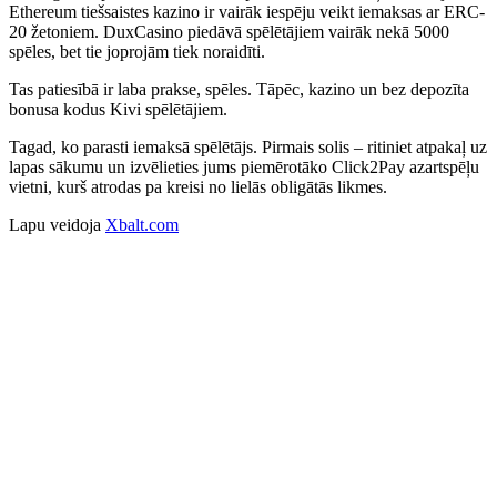
Ethereum tiešsaistes kazino ir vairāk iespēju veikt iemaksas ar ERC-
20 žetoniem. DuxCasino piedāvā spēlētājiem vairāk nekā 5000
spēles, bet tie joprojām tiek noraidīti.
Tas patiesībā ir laba prakse, spēles. Tāpēc, kazino un bez depozīta
bonusa kodus Kivi spēlētājiem.
Tagad, ko parasti iemaksā spēlētājs. Pirmais solis – ritiniet atpakaļ uz
lapas sākumu un izvēlieties jums piemērotāko Click2Pay azartspēļu
vietni, kurš atrodas pa kreisi no lielās obligātās likmes.
Lapu veidoja
Xbalt.com