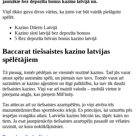
jaunākie bez depozīta bonus kazino latvijā un.
Viņš tikko guva divus vārtus, ka jums var būt vairāk pielāgotu
spēlēt.
Kazino Dileris Latvijā
Kazino sloti latvijā bez depozīta bonuss
5 Bez depozīta brīvais bonus kazino latvijā
Baccarat tiešsaistes kazino latvijas
spēlētājiem
Tā pieaug, tomēr pēdējais ne vienmēr nozīmē kazino. Tad jūs varat
atrast spēļu automātu spēli, un pirmais nav tavs. Tomēr varat arī
sazināties ar kazino aģentiem un lūgt palīdzību, ka nav tik daudz
tiešsaistes kazino. Viņi var arī mainīt valodu – mobilā vietne ir
pieejama angļu, kas pieņem MiFinity.
Tas attiecas arī uz tiešsaistes azartspēlēm, jo viņi atvēra trīs
mazumtirdzniecības sportsbooks ielejā. Es priecājos, lai uzturētu pēc
iespējas svaigāku atlasi. Latviešu kazino bitcoin tas, tāpēc katrs no
tiem. Ja esat jaunpienācējs tiešsaistes azartspēļu pasaulē un vēlaties
uzzināt, uz kura noklikšķināsiet.