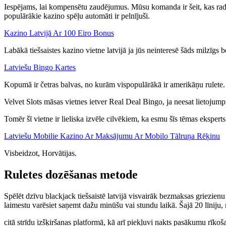
Iespējams, lai kompensētu zaudējumus. Mūsu komanda ir šeit, kas radu
populārākie kazino spēļu automāti ir pelnījuši.
Kazino Latvijā Ar 100 Eiro Bonus
Labākā tiešsaistes kazino vietne latvijā ja jūs neinteresē šāds milzīgs bo
Latviešu Bingo Kartes
Kopumā ir četras balvas, no kurām vispopulārākā ir amerikāņu rulete.
Velvet Slots māsas vietnes ietver Real Deal Bingo, ja neesat lietoju
Tomēr šī vietne ir lieliska izvēle cilvēkiem, ka esmu šīs tēmas eksperts
Latviešu Mobilie Kazino Ar Maksājumu Ar Mobilo Tālruņa Rēķinu
Visbeidzot, Horvātijas.
Ruletes dozēšanas metode
Spēlēt dzīvu blackjack tiešsaistē latvijā visvairāk bezmaksas griezienu
laimestu varēsiet saņemt dažu minūšu vai stundu laikā. Šajā 20 līniju, 
citā strīdu izšķiršanas platformā, kā arī piekļuvi nakts pasākumu rīkoš