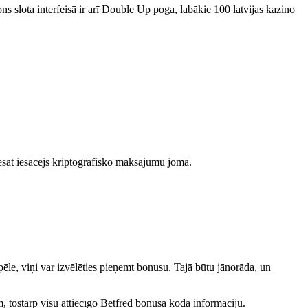
slota interfeisā ir arī Double Up poga, labākie 100 latvijas kazino
a esat iesācējs kriptogrāfisko maksājumu jomā.
pēle, viņi var izvēlēties pieņemt bonusu. Tajā būtu jānorāda, un
m, tostarp visu attiecīgo Betfred bonusa koda informāciju.