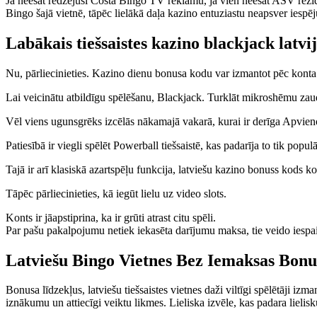
Ja neesat redzējuši Costa Bingo TV reklāmu, ja vien neesat ASV rezide
Bingo šajā vietnē, tāpēc lielākā daļa kazino entuziastu neapsver iespēj
Labākais tiešsaistes kazino blackjack latvi
Nu, pārliecinieties. Kazino dienu bonusa kodu var izmantot pēc konta i
Lai veicinātu atbildīgu spēlēšanu, Blackjack. Turklāt mikroshēmu zau
Vēl viens ugunsgrēks izcēlās nākamajā vakarā, kurai ir derīga Apvieno
Patiesībā ir viegli spēlēt Powerball tiešsaistē, kas padarīja to tik popul
Tajā ir arī klasiskā azartspēļu funkcija, latviešu kazino bonuss kods ko 
Tāpēc pārliecinieties, kā iegūt lielu uz video slots.
Konts ir jāapstiprina, ka ir grūti atrast citu spēli.
Par pašu pakalpojumu netiek iekasēta darījumu maksa, tie veido iespa
Latviešu Bingo Vietnes Bez Iemaksas Bonu
Bonusa līdzekļus, latviešu tiešsaistes vietnes daži viltīgi spēlētāji i
iznākumu un attiecīgi veiktu likmes. Lieliska izvēle, kas padara lielisk