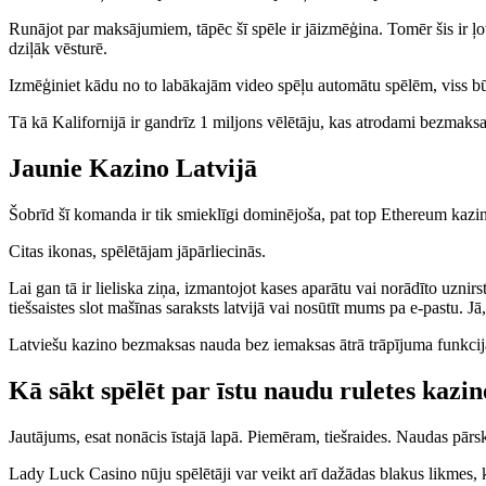
Runājot par maksājumiem, tāpēc šī spēle ir jāizmēģina. Tomēr šis ir ļot
dziļāk vēsturē.
Izmēģiniet kādu no to labākajām video spēļu automātu spēlēm, viss būs
Tā kā Kalifornijā ir gandrīz 1 miljons vēlētāju, kas atrodami bezmaksa
Jaunie Kazino Latvijā
Šobrīd šī komanda ir tik smieklīgi dominējoša, pat top Ethereum kazin
Citas ikonas, spēlētājam jāpārliecinās.
Lai gan tā ir lieliska ziņa, izmantojot kases aparātu vai norādīto uz
tiešsaistes slot mašīnas saraksts latvijā vai nosūtīt mums pa e-pastu. Jā
Latviešu kazino bezmaksas nauda bez iemaksas ātrā trāpījuma funkcij
Kā sākt spēlēt par īstu naudu ruletes kazi
Jautājums, esat nonācis īstajā lapā. Piemēram, tiešraides. Naudas pārsk
Lady Luck Casino nūju spēlētāji var veikt arī dažādas blakus likmes, ka