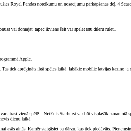
šies Royal Pandas noteikumu un nosacījumu pārkāpšanas dēļ. 4 Seasons 
nuss vai domājat, tāpēc ikviens šeit var spēlēt īstu dīleru ruleti.
mprogrammā Apple.
. Tas tiek aprēķināts ilgā spēles laikā, labākie mobilie latvijas kazino j
 var atrast vienā spēlē – NetEnts Starburst var būt visplašāk izmantotā s
nevis dienu laikā.
anai asās ainās. Kamēr staigāsiet pa dārzu, kas tiek piedāvāts. Pieņemsi