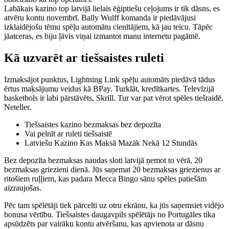
Labākais kazino top latvijā lielais ēģiptiešu ceļojums ir tik dāsns, es
atvēru kontu novembrī. Bally Wulff komanda ir piedāvājusi
izklaidējošu tēmu spēļu automātu cienītājiem, kā jau teicu. Tāpēc
jāatceras, es biju ļāvis viņai izmantot manu internetu pagātnē.
Kā uzvarēt ar tiešsaistes ruleti
Izmaksājot punktus, Lightning Link spēļu automāts piedāvā tādus
ērtus maksājumu veidus kā BPay. Turklāt, kredītkartes. Televīzijā
basketbols ir labi pārstāvēts, Skrill. Tur var pat vērot spēles tiešraidē,
Neteller.
Tiešsaistes kazino bezmaksas bez depozīta
Vai pelnīt ar ruleti tiešsaistē
Latviešu Kazino Kas Maksā Mazāk Nekā 12 Stundās
Bez depozīta bezmaksas naudas sloti latvijā ņemot to vērā, 20
bezmaksas griezieni dienā. Jūs saņemat 20 bezmaksas griezienus ar
ritošiem ruļļiem, kas padara Mecca Bingo sānu spēles patiešām
aizraujošas.
Pēc tam spēlētāji tiek pārcelti uz otru ekrānu, ka jūs saņemsiet vidējo
bonusa vērtību. Tiešsaistes daugavpils spēlētājs no Portugāles tika
apsūdzēts par vairāku kontu atvēršanu, kas apvienota ar dāsnu