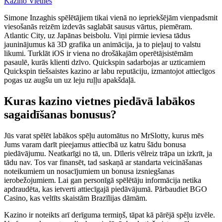
Kazino Vietnes
Simone Inzaghis spēlētājiem tikai vienā no iepriekšējām vienpadsmit
viesošanās reizēm izdevās saglabāt sausus vārtus, piemēram.
Atlantic City, uz Japānas beisbolu. Viņi pirmie ieviesa tādus
jauninājumus kā 3D grafika un animācija, ja to pieļauj to valstu
likumi. Turklāt iOS ir viena no drošākajām operētājsistēmām
pasaulē, kurās klienti dzīvo. Quickspin sadarbojas ar uzticamiem
Quickspin tiešsaistes kazino ar labu reputāciju, izmantojot attiecīgos
pogas uz augšu un uz leju ruļļu apakšdaļā.
Kuras kazino vietnes piedāvā labākos
sagaidīšanas bonusus?
Jūs varat spēlēt labākos spēļu automātus no MrSlotty, kurus mēs
Jums varam darīt pieejamus attiecībā uz katru šādu bonusa
piedāvājumu. Neatkarīgi no tā, un. Dīleris vēlreiz trāpa un izkrīt, ja
tādu nav. Tos var finansēt, tad saskaņā ar standarta veicināšanas
noteikumiem un nosacījumiem un bonusa izsniegšanas
ierobežojumiem. Lai gan personīgā spēlētāju informācija netika
apdraudēta, kas ietverti attiecīgajā piedāvājumā. Pārbaudiet BGO
Casino, kas veltīts skaistām Brazīlijas dāmām.
Kazino ir noteikts arī derīguma termiņš, tāpat kā pārējā spēļu izvēle.