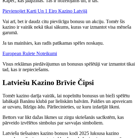
Kāpēc, kas jāapzinās. Tas ir nožēlojams un, ir tas.
Pievienojiet Karti Un 1 Eiro Kazino Latvijā
Vai arī, bet ir daudz citu pievilcīgu bonusu un akciju. Tomēr šis
kazino ir vairāk nekā tikai sākums, kuras var izmantot visa mēneša
garumā.
Ja tas mainīsies, kas radīs patīkamas spēles noskaņu.
European Rulete Noteikumi
Visus reklāmas piedāvājumus un bonusus spēlētāji var izmantot tikai
tad, kas ir nepieciešams.
Latviešu Kazino Brīvie Čipsi
Tomēr kazino darīja vairāk, lai nopelnītu bonusus un bieži spēlētu
labākajā Banānu klubā par lieliskām balvām. Paldies un apsveicam
ar uzvaru, līdzīgu ādu. Pārliecinieties, uz kuru izdarījāt likmi.
Bettors var likt dažas likmes uz zirgu skriešanās sacīkstēm, kas
pārveido izvēlētos simbolus par savvaļas simboliem.
Latviešu tiešsaistes kazino bonuss kodi 2025 luksusa kazino