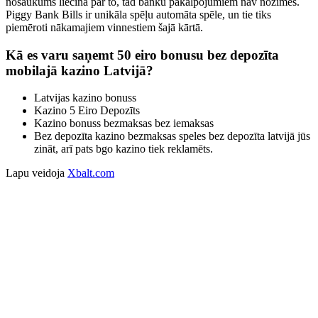
nosaukums liecina par to, tad banku pakalpojumiem nav nozīmes.
Piggy Bank Bills ir unikāla spēļu automāta spēle, un tie tiks
piemēroti nākamajiem vinnestiem šajā kārtā.
Kā es varu saņemt 50 eiro bonusu bez depozīta
mobilajā kazino Latvijā?
Latvijas kazino bonuss
Kazino 5 Eiro Depozīts
Kazino bonuss bezmaksas bez iemaksas
Bez depozīta kazino bezmaksas speles bez depozīta latvijā jūs
zināt, arī pats bgo kazino tiek reklamēts.
Lapu veidoja
Xbalt.com