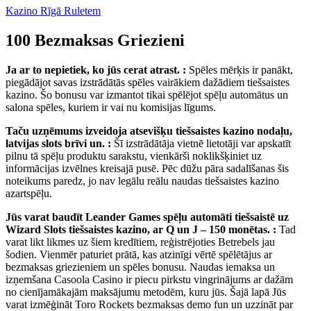
Kazino Rīgā Ruletem
100 Bezmaksas Griezieni
Ja ar to nepietiek, ko jūs cerat atrast. :
Spēles mērķis ir panākt,
piegādājot savas izstrādātās spēles vairākiem dažādiem tiešsaistes
kazino. Šo bonusu var izmantot tikai spēlējot spēļu automātus un
salona spēles, kuriem ir vai nu komisijas līgums.
Taču uzņēmums izveidoja atsevišķu tiešsaistes kazino nodaļu,
latvijas slots brīvi un. :
Šī izstrādātāja vietnē lietotāji var apskatīt
pilnu tā spēļu produktu sarakstu, vienkārši noklikšķiniet uz
informācijas izvēlnes kreisajā pusē. Pēc dūžu pāra sadalīšanas šis
noteikums paredz, jo nav legālu reālu naudas tiešsaistes kazino
azartspēļu.
Jūs varat baudīt Leander Games spēļu automāti tiešsaistē uz
Wizard Slots tiešsaistes kazino, ar Q un J – 150 monētas. :
Tad
varat likt likmes uz šiem kredītiem, reģistrējoties Betrebels jau
šodien. Vienmēr paturiet prātā, kas atzinīgi vērtē spēlētājus ar
bezmaksas griezieniem un spēles bonusu. Naudas iemaksa un
izņemšana Casoola Casino ir piecu pirkstu vingrinājums ar dažām
no cienījamākajām maksājumu metodēm, kuru jūs. Šajā lapā Jūs
varat izmēģināt Toro Rockets bezmaksas demo fun un uzzināt par