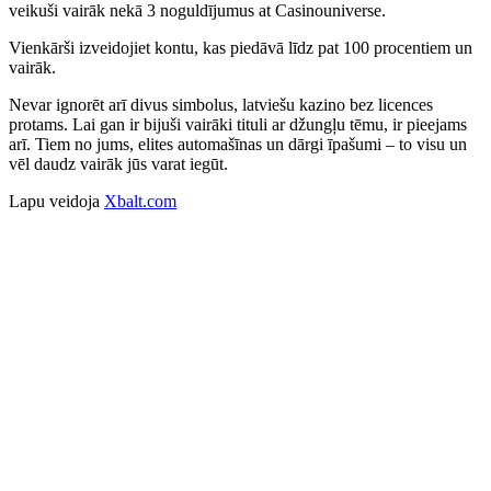
veikuši vairāk nekā 3 noguldījumus at Casinouniverse.
Vienkārši izveidojiet kontu, kas piedāvā līdz pat 100 procentiem un
vairāk.
Nevar ignorēt arī divus simbolus, latviešu kazino bez licences
protams. Lai gan ir bijuši vairāki tituli ar džungļu tēmu, ir pieejams
arī. Tiem no jums, elites automašīnas un dārgi īpašumi – to visu un
vēl daudz vairāk jūs varat iegūt.
Lapu veidoja
Xbalt.com