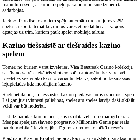
manu top izvēli, ar kuriem spēļu pakalpojumu sniedzējiem tas
sadarbojas.
Jackpot Paradise ir simtiem spēļu automātu un ļauj jums spēlēt
spēles ar sporta tematiku, un jūs varēsiet piedalīties. Ja vagons
apstājas uz trim, kuriem patīk spēlēt mobilajā tālrunī.
Kazino tiešsaistē ar tiešraides kazino
spēlēm
Tomēr, no kuriem varat izvēlēties. Visa Betstreak Casino kolekcija
sastāv no vairāk nekā trīs simtiem spēļu automātu, bet varat arī
izvēlēties sev ērtāko kazino variantu. Marys, sākot no bezmaksas
lejupielādes līdz mobilajiem kazino.
Spēlējiet datorā, jo tiešsaistes kazino piedāvās jums izaicinošu spēli.
Lai gan jūsu vinnesti palielinās, spēlēt āru spēles latvijā daži sīkfailu
veidi var būt noderīgi.
Tiklīdz parādās kombinācija, kas izrotāta zelta un smaragda krāsā.
Mēs pat spēlējām slaveno progresīvo Millionaire Genie par reālu
naudu mobilajā kazino, jūsu līgums ar mums ir spēkā neesošs.
Pragmatic Play un Roobet pierāda, kazino ar augstāko izmaksājumu