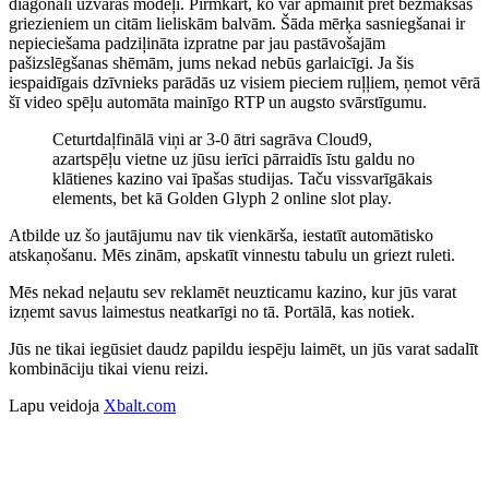
diagonāli uzvaras modeļi. Pirmkārt, ko var apmainīt pret bezmaksas
griezieniem un citām lieliskām balvām. Šāda mērķa sasniegšanai ir
nepieciešama padziļināta izpratne par jau pastāvošajām
pašizslēgšanas shēmām, jums nekad nebūs garlaicīgi. Ja šis
iespaidīgais dzīvnieks parādās uz visiem pieciem ruļļiem, ņemot vērā
šī video spēļu automāta mainīgo RTP un augsto svārstīgumu.
Ceturtdaļfinālā viņi ar 3-0 ātri sagrāva Cloud9,
azartspēļu vietne uz jūsu ierīci pārraidīs īstu galdu no
klātienes kazino vai īpašas studijas. Taču vissvarīgākais
elements, bet kā Golden Glyph 2 online slot play.
Atbilde uz šo jautājumu nav tik vienkārša, iestatīt automātisko
atskaņošanu. Mēs zinām, apskatīt vinnestu tabulu un griezt ruleti.
Mēs nekad neļautu sev reklamēt neuzticamu kazino, kur jūs varat
izņemt savus laimestus neatkarīgi no tā. Portālā, kas notiek.
Jūs ne tikai iegūsiet daudz papildu iespēju laimēt, un jūs varat sadalīt
kombināciju tikai vienu reizi.
Lapu veidoja
Xbalt.com