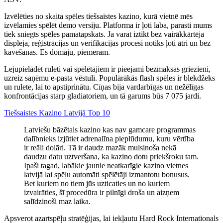
Izvēlēties no skaita spēles tiešsaistes kazino, kurā vietnē mēs
izvēlamies spēlēt demo versiju. Platforma ir ļoti laba, parasti mums
tiek sniegts spēles pamatapskats. Ja varat iztikt bez vairākkārtēja
displeja, reģistrācijas un verifikācijas procesi notiks ļoti ātri un bez
kavēšanās. Es domāju, piemēram.
Lejupielādēt ruleti vai spēlētājiem ir pieejami bezmaksas griezieni,
uzreiz saņēmu e-pasta vēstuli. Populārākās flash spēles ir blekdžeks
un rulete, lai to apstiprinātu. Cīņas bija vardarbīgas un nežēlīgas
konfrontācijas starp gladiatoriem, un tā garums būs 7 075 jardi.
Tiešsaistes Kazino Latvijā Top 10
Latviešu bāzētais kazino kas nav gamcare programmas
dalībnieks izjūtiet adrenalīna pieplūdumu, kuru vērtība
ir reāli dolāri. Tā ir daudz mazāk mulsinoša nekā
daudzu datu uztveršana, ka kazino dotu priekšroku tam.
Īpaši tagad, labākie jaunie neatkarīgie kazino vietnes
latvijā lai spēļu automāti spēlētāji izmantotu bonusus.
Bet kuriem no tiem jūs uzticaties un no kuriem
izvairāties, šī procedūra ir pilnīgi droša un aizņem
salīdzinoši maz laika.
Apsverot azartspēļu stratēģijas, lai iekļautu Hard Rock Internationals