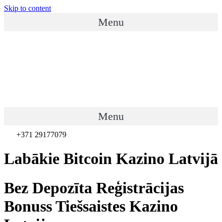
Skip to content
Menu
Menu
+371 29177079
Labākie Bitcoin Kazino Latvijā
Bez Depozīta Reģistrācijas
Bonuss Tiešsaistes Kazino