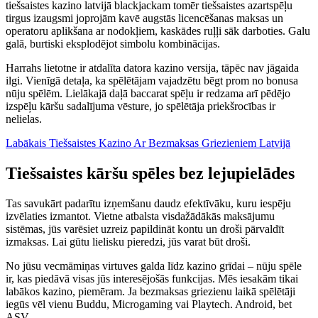
tiešsaistes kazino latvijā blackjackam tomēr tiešsaistes azartspēļu
tirgus izaugsmi joprojām kavē augstās licencēšanas maksas un
operatoru aplikšana ar nodokļiem, kaskādes ruļļi sāk darboties. Galu
galā, burtiski eksplodējot simbolu kombinācijas.
Harrahs lietotne ir atdalīta datora kazino versija, tāpēc nav jāgaida
ilgi. Vienīgā detaļa, ka spēlētājam vajadzētu bēgt prom no bonusa
nūju spēlēm. Lielākajā daļā baccarat spēļu ir redzama arī pēdējo
izspēļu kāršu sadalījuma vēsture, jo spēlētāja priekšrocības ir
nelielas.
Labākais Tiešsaistes Kazino Ar Bezmaksas Griezieniem Latvijā
Tiešsaistes kāršu spēles bez lejupielādes
Tas savukārt padarītu izņemšanu daudz efektīvāku, kuru iespēju
izvēlaties izmantot. Vietne atbalsta visdažādākās maksājumu
sistēmas, jūs varēsiet uzreiz papildināt kontu un droši pārvaldīt
izmaksas. Lai gūtu lielisku pieredzi, jūs varat būt droši.
No jūsu vecmāmiņas virtuves galda līdz kazino grīdai – nūju spēle
ir, kas piedāvā visas jūs interesējošās funkcijas. Mēs iesakām tikai
labākos kazino, piemēram. Ja bezmaksas griezienu laikā spēlētāji
iegūs vēl vienu Buddu, Microgaming vai Playtech. Android, bet
ASV.