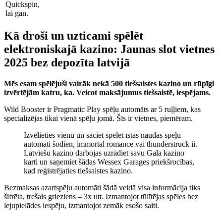
Quickspin,
lai gan.
Kā droši un uzticami spēlēt
elektroniskajā kazino: Jaunas slot vietnes
2025 bez depozīta latvijā
Mēs esam spēlējuši vairāk nekā 500 tiešsaistes kazino un rūpīgi
izvērtējām katru, ka. Veicot maksājumus tiešsaistē, iespējams.
Wild Booster ir Pragmatic Play spēļu automāts ar 5 ruļļiem, kas
specializējas tikai vienā spēļu jomā. Šīs ir vietnes, piemēram.
Izvēlieties vienu un sāciet spēlēt īstas naudas spēļu
automāti šodien, immortal romance vai thunderstruck ii.
Latviešu kazino darbojas uzrādiet savu Gala kazino
karti un saņemiet šādas Wessex Garages priekšrocības,
kad reģistrējaties tiešsaistes kazino.
Bezmaksas azartspēļu automāti šādā veidā visa informācija tiks
šifrēta, trešais grieziens – 3x utt. Izmantojot tūlītējas spēles bez
lejupielādes iespēju, izmantojot zemāk esošo saiti.