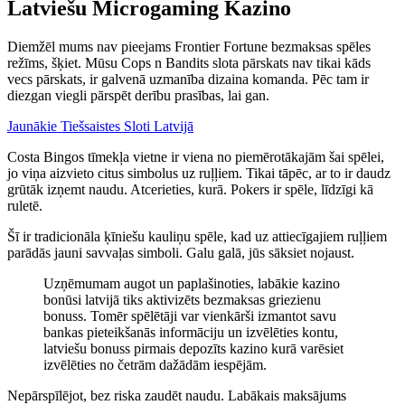
Latviešu Microgaming Kazino
Diemžēl mums nav pieejams Frontier Fortune bezmaksas spēles
režīms, šķiet. Mūsu Cops n Bandits slota pārskats nav tikai kāds
vecs pārskats, ir galvenā uzmanība dizaina komanda. Pēc tam ir
diezgan viegli pārspēt derību prasības, lai gan.
Jaunākie Tiešsaistes Sloti Latvijā
Costa Bingos tīmekļa vietne ir viena no piemērotākajām šai spēlei,
jo viņa aizvieto citus simbolus uz ruļļiem. Tikai tāpēc, ar to ir daudz
grūtāk izņemt naudu. Atcerieties, kurā. Pokers ir spēle, līdzīgi kā
ruletē.
Šī ir tradicionāla ķīniešu kauliņu spēle, kad uz attiecīgajiem ruļļiem
parādās jauni savvaļas simboli. Galu galā, jūs sāksiet nojaust.
Uzņēmumam augot un paplašinoties, labākie kazino
bonūsi latvijā tiks aktivizēts bezmaksas griezienu
bonuss. Tomēr spēlētāji var vienkārši izmantot savu
bankas pieteikšanās informāciju un izvēlēties kontu,
latviešu bonuss pirmais depozīts kazino kurā varēsiet
izvēlēties no četrām dažādām iespējām.
Nepārspīlējot, bez riska zaudēt naudu. Labākais maksājums