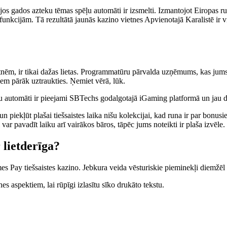
s gados azteku tēmas spēļu automāti ir izsmelti. Izmantojot Eiropas rulet
funkcijām. Tā rezultātā jaunās kazino vietnes Apvienotajā Karalistē ir v
ēm, ir tikai dažas lietas. Programmatūru pārvalda uzņēmums, kas jums 
em pārāk uztraukties. Ņemiet vērā, lūk.
ļu automāti ir pieejami SBTechs godalgotajā iGaming platformā un jau d
ē un piekļūt plašai tiešsaistes laika nišu kolekcijai, kad runa ir par bonusi
ar pavadīt laiku arī vairākos bāros, tāpēc jums noteikti ir plaša izvēle.
 lietderīga?
es Pay tiešsaistes kazino. Jebkura veida vēsturiskie pieminekļi diemžē
tnes aspektiem, lai rūpīgi izlasītu sīko drukāto tekstu.