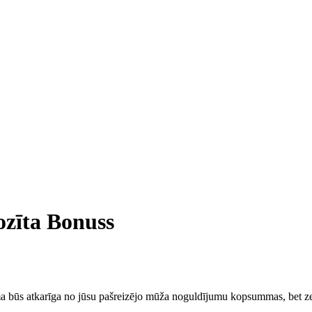
ozīta Bonuss
 būs atkarīga no jūsu pašreizējo mūža noguldījumu kopsummas, bet zema