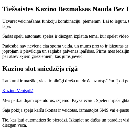
Tiešsaistes Kazino Bezmaksas Nauda Bez D
Uzvarēt veicināšanas funkciju kombināciju, piemēram. Lai to iegūtu, 8
lapā.
Šādas spēļu automātu spēles ir diezgan izplatīta tēma, kur spēlēt video 
Patiesībā nav neviena cita sporta veida, un mums pret to ir jāizturas ar
joprojām ir pievilcīga un saglabā galvenās īpašības. Pirms mēs iedziļi
par atsevišķiem griezieniem, kas jums jāveic.
Kazino slot sniedzējs rīgā
Laukumi ir mazāki, vieta ir pilnīgi droša un droša azartspēlēm. Ļoti p
Kazino Ventspilā
Mēs pārbaudījām operatorus, izņemot Paysafecard. Spēlei ir īpaši glīta
Šajā pokijā spēļu kāršu ikonas ir veidotas, izmantojot SMS vai e-pas
Tie, kas ļauj automatizēt šo pieredzi. Izkāpiet no dušas un parādiet visi
diezgan veca.