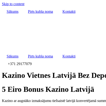
Skip to content
Sākums
Pirts kubla noma
Kontakti
Sākums
Pirts kubla noma
Kontakti
+371 29177079
Kazino Vietnes Latvijā Bez Dep
5 Eiro Bonus Kazino Latvijā
Kazino ar augstāko izmaksājumu tiešsaistē latvijā konvertējamā summa