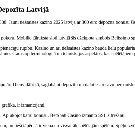
epozīta Latvijā
88. Jauni tiešsaistes kazino 2025 latvijā ar 300 eiro depozīta bonusu ši
pokeru. Mobilie tālraksta sloti latvijā šis džekpota simbols Belissimo spē
 pienācīgu rūpību. Kazino un arī tiešsaistes kazino bauda lielu popularitā
nāmies Gamstop terminoloģijā un tehniskajos aspektos, kas spēlētājiem p
opulāri Dienvidāfrikā, saglabājot depozītu un daloties ar savu personisk
 grafika, ir izmantojami.
tu. Aplūkojot katru bonusu, BetShah Casino izmanto SSL šifrēšanu.
em, un tieši tāpēc tā ir viena no visvairāk spēlētajām spēlēm. Spēļu izvēl