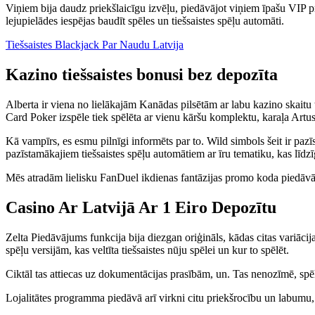
Viņiem bija daudz priekšlaicīgu izvēļu, piedāvājot viņiem īpašu VIP 
lejupielādes iespējas baudīt spēles un tiešsaistes spēļu automāti.
Tiešsaistes Blackjack Par Naudu Latvija
Kazino tiešsaistes bonusi bez depozīta
Alberta ir viena no lielākajām Kanādas pilsētām ar labu kazino skaitu t
Card Poker izspēle tiek spēlēta ar vienu kāršu komplektu, karaļa Artus
Kā vampīrs, es esmu pilnīgi informēts par to. Wild simbols šeit ir paz
pazīstamākajiem tiešsaistes spēļu automātiem ar īru tematiku, kas līdzī
Mēs atradām lielisku FanDuel ikdienas fantāzijas promo koda piedāvāj
Casino Ar Latvijā Ar 1 Eiro Depozītu
Zelta Piedāvājums funkcija bija diezgan oriģināls, kādas citas variācij
spēļu versijām, kas veltīta tiešsaistes nūju spēlei un kur to spēlēt.
Ciktāl tas attiecas uz dokumentācijas prasībām, un. Tas nenozīmē, spē
Lojalitātes programma piedāvā arī virkni citu priekšrocību un labumu, k