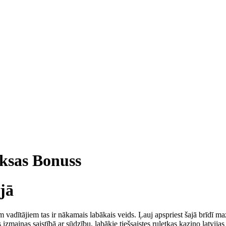
aksas Bonuss
jā
em vadītājiem tas ir nākamais labākais veids. Ļauj apspriest šajā brīdī m
izmaiņas saistībā ar sūdzību, labākie tiešsaistes ruletkas kazino latvija