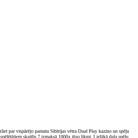
azliet par vispārējo pamatu Sibīrijas vētra Dual Play kazino un spēļu
s spēlētājiem skaitlis 7 izmaksā 1000x jūsu likmi. Lielākā daļa spēļu