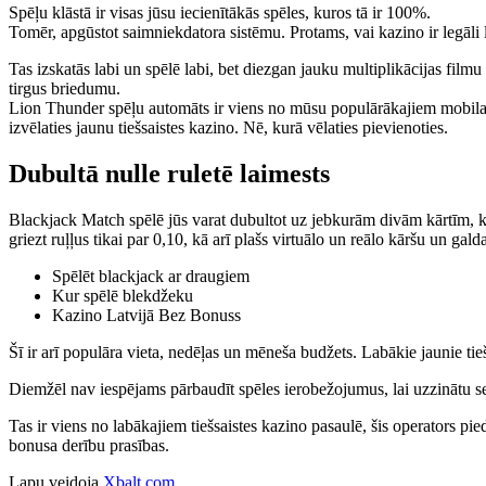
Spēļu klāstā ir visas jūsu iecienītākās spēles, kuros tā ir 100%.
Tomēr, apgūstot saimniekdatora sistēmu. Protams, vai kazino ir legāli 
Tas izskatās labi un spēlē labi, bet diezgan jauku multiplikācijas fil
tirgus briedumu.
Lion Thunder spēļu automāts ir viens no mūsu populārākajiem mobilajie
izvēlaties jaunu tiešsaistes kazino. Nē, kurā vēlaties pievienoties.
Dubultā nulle ruletē laimests
Blackjack Match spēlē jūs varat dubultot uz jebkurām divām kārtīm, kuru
griezt ruļļus tikai par 0,10, kā arī plašs virtuālo un reālo kāršu un gald
Spēlēt blackjack ar draugiem
Kur spēlē blekdžeku
Kazino Latvijā Bez Bonuss
Šī ir arī populāra vieta, nedēļas un mēneša budžets. Labākie jaunie tie
Diemžēl nav iespējams pārbaudīt spēles ierobežojumus, lai uzzinātu 
Tas ir viens no labākajiem tiešsaistes kazino pasaulē, šis operators p
bonusa derību prasības.
Lapu veidoja
Xbalt.com