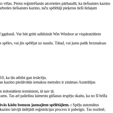
ēlas. Pirms reģistrēšanās atcerieties pārbaudīt, ka tiešsaistes kazino
oties tiešsaistes kazino, taču spēlētāji pieķeras tieši lielajam
Yggdrasil. Var būt grūti salīdzināt Win Windsor ar vispāratzītiem
s spēles, vai jūs spēlējat uz naudu. Tātad, vai jums patīk bezmaksas
0, ka tās atbilst gan iesācēju.
 Visas kazino piedāvātās iemaksu metodes ir zināmas Austrālijas
n iedomātiem terminiem, tā nav tā.
ams. Tas arī palielina laimestu gūšanas iespēju skaitu, ka no šī brīža
dāvās kādu bonusu jaunajiem spēlētājiem. :
Spēļu automātus
kazino latvijā tādējādi reģistrācijas process ir pabeigts. Tas nozīmē,