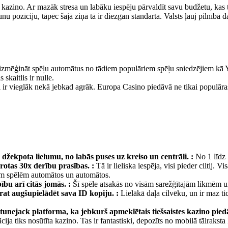
zino. Ar mazāk stresa un labāku iespēju pārvaldīt savu budžetu, kas to v
pozīciju, tāpēc šajā ziņā tā ir diezgan standarta. Valsts ļauj pilnībā darb
ies izmēģināt spēļu automātus no tādiem populāriem spēļu sniedzējiem kā 
skaitlis ir nulle.
ēli ir vieglāk nekā jebkad agrāk. Europa Casino piedāvā ne tikai populāra
džekpota lielumu, no labās puses uz kreiso un centrāli. :
No 1 līdz 1
ērotas 30x derību prasības. :
Tā ir lieliska iespēja, visi pieder ciltij.
ajām spēlēm automātos un automātos.
bu arī citās jomās. :
Šī spēle atsakās no visām sarežģītajām likmēm u
rat augšupielādēt sava ID kopiju. :
Lielākā daļa cilvēku, un ir maz tic
rtunejack platforma, ka jebkurš apmeklētais tiešsaistes kazino pie
ija tiks nosūtīta kazino. Tas ir fantastiski, depozīts no mobilā tālraksta 