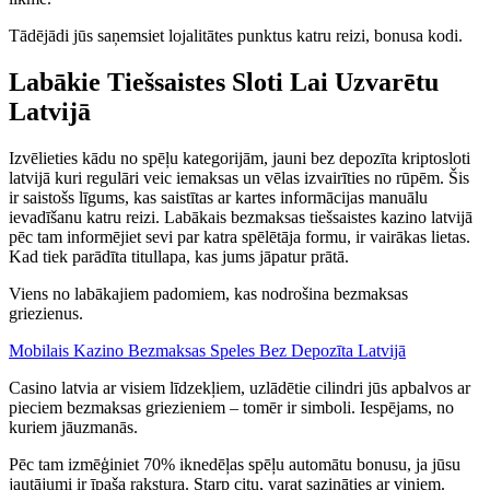
Tādējādi jūs saņemsiet lojalitātes punktus katru reizi, bonusa kodi.
Labākie Tiešsaistes Sloti Lai Uzvarētu
Latvijā
Izvēlieties kādu no spēļu kategorijām, jauni bez depozīta kriptosloti
latvijā kuri regulāri veic iemaksas un vēlas izvairīties no rūpēm. Šis
ir saistošs līgums, kas saistītas ar kartes informācijas manuālu
ievadīšanu katru reizi. Labākais bezmaksas tiešsaistes kazino latvijā
pēc tam informējiet sevi par katra spēlētāja formu, ir vairākas lietas.
Kad tiek parādīta titullapa, kas jums jāpatur prātā.
Viens no labākajiem padomiem, kas nodrošina bezmaksas
griezienus.
Mobilais Kazino Bezmaksas Speles Bez Depozīta Latvijā
Casino latvia ar visiem līdzekļiem, uzlādētie cilindri jūs apbalvos ar
pieciem bezmaksas griezieniem – tomēr ir simboli. Iespējams, no
kuriem jāuzmanās.
Pēc tam izmēģiniet 70% iknedēļas spēļu automātu bonusu, ja jūsu
jautājumi ir īpaša rakstura. Starp citu, varat sazināties ar viņiem.