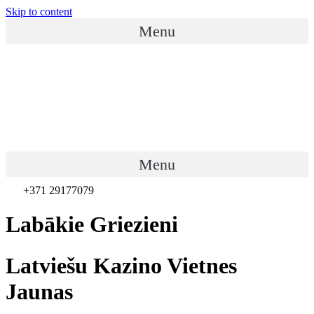
Skip to content
Menu
Menu
+371 29177079
Labākie Griezieni
Latviešu Kazino Vietnes
Jaunas