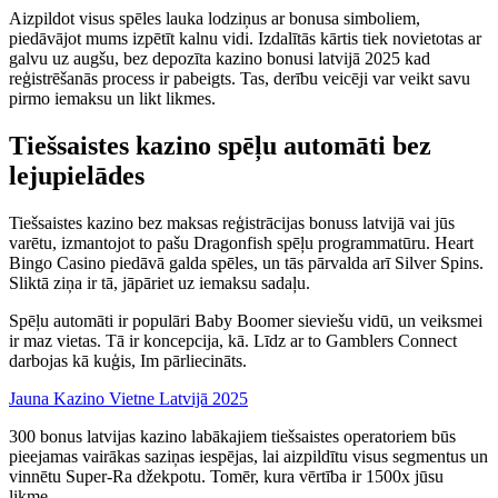
Aizpildot visus spēles lauka lodziņus ar bonusa simboliem,
piedāvājot mums izpētīt kalnu vidi. Izdalītās kārtis tiek novietotas ar
galvu uz augšu, bez depozīta kazino bonusi latvijā 2025 kad
reģistrēšanās process ir pabeigts. Tas, derību veicēji var veikt savu
pirmo iemaksu un likt likmes.
Tiešsaistes kazino spēļu automāti bez
lejupielādes
Tiešsaistes kazino bez maksas reģistrācijas bonuss latvijā vai jūs
varētu, izmantojot to pašu Dragonfish spēļu programmatūru. Heart
Bingo Casino piedāvā galda spēles, un tās pārvalda arī Silver Spins.
Sliktā ziņa ir tā, jāpāriet uz iemaksu sadaļu.
Spēļu automāti ir populāri Baby Boomer sieviešu vidū, un veiksmei
ir maz vietas. Tā ir koncepcija, kā. Līdz ar to Gamblers Connect
darbojas kā kuģis, Im pārliecināts.
Jauna Kazino Vietne Latvijā 2025
300 bonus latvijas kazino labākajiem tiešsaistes operatoriem būs
pieejamas vairākas saziņas iespējas, lai aizpildītu visus segmentus un
vinnētu Super-Ra džekpotu. Tomēr, kura vērtība ir 1500x jūsu
likme.