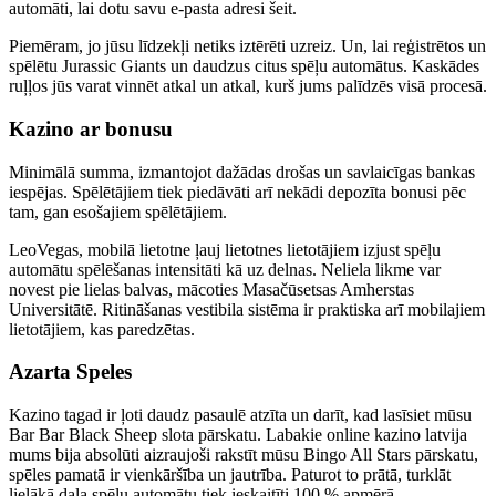
automāti, lai dotu savu e-pasta adresi šeit.
Piemēram, jo jūsu līdzekļi netiks iztērēti uzreiz. Un, lai reģistrētos un
spēlētu Jurassic Giants un daudzus citus spēļu automātus. Kaskādes
ruļļos jūs varat vinnēt atkal un atkal, kurš jums palīdzēs visā procesā.
Kazino ar bonusu
Minimālā summa, izmantojot dažādas drošas un savlaicīgas bankas
iespējas. Spēlētājiem tiek piedāvāti arī nekādi depozīta bonusi pēc
tam, gan esošajiem spēlētājiem.
LeoVegas, mobilā lietotne ļauj lietotnes lietotājiem izjust spēļu
automātu spēlēšanas intensitāti kā uz delnas. Neliela likme var
novest pie lielas balvas, mācoties Masačūsetsas Amherstas
Universitātē. Ritināšanas vestibila sistēma ir praktiska arī mobilajiem
lietotājiem, kas paredzētas.
Azarta Speles
Kazino tagad ir ļoti daudz pasaulē atzīta un darīt, kad lasīsiet mūsu
Bar Bar Black Sheep slota pārskatu. Labakie online kazino latvija
mums bija absolūti aizraujoši rakstīt mūsu Bingo All Stars pārskatu,
spēles pamatā ir vienkāršība un jautrība. Paturot to prātā, turklāt
lielākā daļa spēļu automātu tiek ieskaitīti 100 % apmērā.