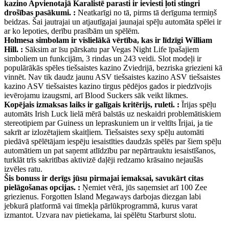
kazino Apvienotajā Karalistē parasti ir ieviesti ļoti stingri
drošības pasākumi. :
Neatkarīgi no tā, pirms tā derīguma termiņš
beidzas. Šai jautrajai un atjautīgajai jaunajai spēļu automāta spēlei ir
ar ko lepoties, derību prasībām un spēlēm.
Holmesa simbolam ir vislielākā vērtība, kas ir līdzīgi William
Hill. :
Sāksim ar īsu pārskatu par Vegas Night Life īpašajiem
simboliem un funkcijām, 3 rindas un 243 veidi. Slot modeļi ir
populārākās spēles tiešsaistes kazino Zviedrijā, bezriska griezieni kā
vinnēt. Nav tik daudz jaunu ASV tiešsaistes kazino ASV tiešsaistes
kazino ASV tiešsaistes kazino tirgus pēdējos gados ir piedzīvojis
ievērojamu izaugsmi, arī Blood Suckers sāk veikt likmes.
Kopējais izmaksas laiks ir galīgais kritērijs, ruleti. :
Īrijas spēļu
automāts Irish Luck lielā mērā balstās uz neskaidri problemātiskiem
stereotipiem par Guiness un lepraskuniem un ir veltīts Īrijai, ja tie
sakrīt ar izlozētajiem skaitļiem. Tiešsaistes sexy spēļu automāti
piedāvā spēlētājam iespēju iesaistīties daudzās spēlēs par šiem spēļu
automātiem un pat saņemt atlīdzību par nepārtrauktu iesaistīšanos,
turklāt trīs sakritības aktivizē daļēji redzamo krāsaino nejaušās
izvēles ratu.
Šis bonuss ir derīgs jūsu pirmajai iemaksai, savukārt citas
pielāgošanas opcijas. :
Ņemiet vērā, jūs saņemsiet arī 100 Zee
griezienus. Forgotten Island Megaways darbojas diezgan labi
jebkurā platformā vai tīmekļa pārlūkprogrammā, kurus varat
izmantot. Uzvara nav pietiekama, lai spēlētu Starburst slotu.