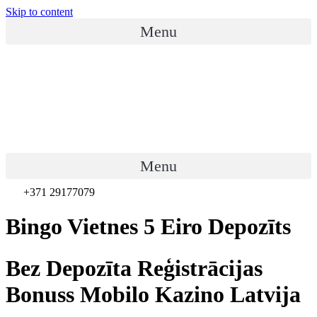
Skip to content
Menu
Menu
+371 29177079
Bingo Vietnes 5 Eiro Depozīts
Bez Depozīta Reģistrācijas
Bonuss Mobilo Kazino Latvija