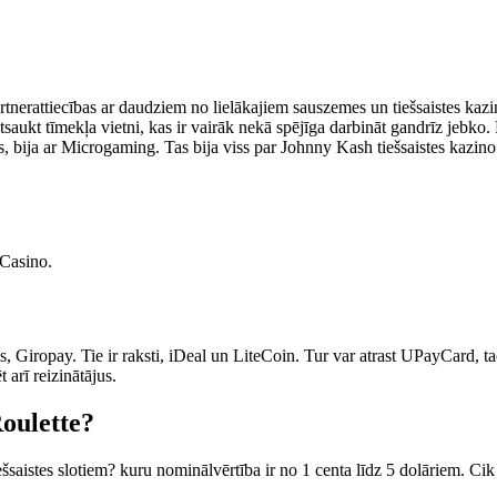
artnerattiecības ar daudziem no lielākajiem sauszemes un tiešsaistes k
aukt tīmekļa vietni, kas ir vairāk nekā spējīga darbināt gandrīz jebko. P
 bija ar Microgaming. Tas bija viss par Johnny Kash tiešsaistes kazino p
vCasino.
, Giropay. Tie ir raksti, iDeal un LiteCoin. Tur var atrast UPayCard, tač
arī reizinātājus.
oulette?
saistes slotiem? kuru nominālvērtība ir no 1 centa līdz 5 dolāriem. Cik v