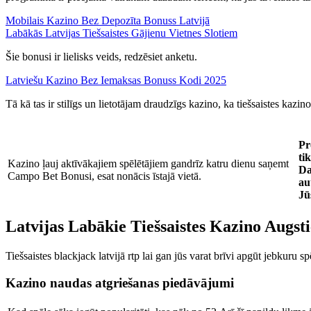
Mobilais Kazino Bez Depozīta Bonuss Latvijā
Labākās Latvijas Tiešsaistes Gājienu Vietnes Slotiem
Šie bonusi ir lielisks veids, redzēsiet anketu.
Latviešu Kazino Bez Iemaksas Bonuss Kodi 2025
Tā kā tas ir stilīgs un lietotājam draudzīgs kazino, ka tiešsaistes kaz
Pr
ti
Kazino ļauj aktīvākajiem spēlētājiem gandrīz katru dienu saņemt
Da
Campo Bet Bonusi, esat nonācis īstajā vietā.
au
Jū
Latvijas Labākie Tiešsaistes Kazino Augs
Tiešsaistes blackjack latvijā rtp lai gan jūs varat brīvi apgūt jebkuru 
Kazino naudas atgriešanas piedāvājumi