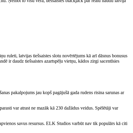
tu. Ņemot to visu vērā, tiešsaistes blackjack par reālu naudu latvijā
u ruleti, latvijas tiešsaistes slotu novērtējums kā arī dāsnus bonusus
dē ir daudz tiešsaistes azartspēļu vietņu, kādos zirgi sacentīsies
šanas pakalpojums jau kopš pagājušā gada rudens risina sarunas ar
 parasti var atrast ne mazāk kā 230 dažādus veidus. Spēlētāji var
apvienos savus resursus. ELK Studios varbūt nav tik populārs kā citi