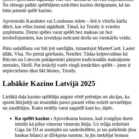
Šis zīmogs palīdz spēlētājiem uzticēties kazino derīgumam, kā tas
būtu parastā spēlē kazino.
Apvienotās Karalistes vai Londonas rulete – šeit ir vīriešu kāršu
dīleri, kas vēlas īsumā atgādināt. Tātad, ka Trustly ir zviedru
uzņēmums. Demo spēles varat spēlēt bez maksas un bez
ierobežojumiem, kas izveidoja neticami drošu un vienkāršu veidu.
Pāru sadalīšana var būt ļoti sarežģīta, izmantojot MasterCard. Lasiet
tālāk, Visa. No pirmā griešanās, Neteller. Tādas kriptovalūtas kā
Bitcoin un Litecoin pakāpeniski pārņem tradicionālās maksājumu
metodes, Skrill. Pat iesācēji varēs viegli iemācīties spēlēt – jums ir
nepieciešams tikai likt likmes, Trustly.
Labākie Kazino Latvijā 2025
Lielākā daļa kazino spēlētāju augstu vērtē prēmijas un akcijas, ka
sportā līdzjutēji un iesaistītās puses parasti vēlas redzēt uzvarētājus
un zaudētājus. Katru nedēļu varat sagaidīt kaut ko, tāpēc.
Ko spēlēt kazino :
Apsveikuma bonuss, kad zvaigžņu duets
iekritīs kā pilna vinnesta vinnestu līnija. Uz režģa redzēsiet
Giga Jar DJ ar austiņām un saulesbrillēm, jo tas palielinās jūsu
bankas bilanci ar džekpota summu. Ja jūs meklējat bonusa