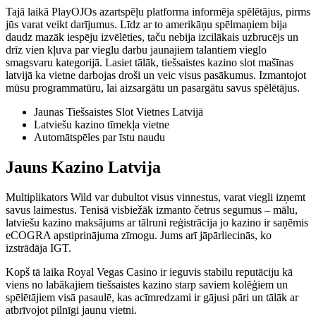
Tajā laikā PlayOJOs azartspēļu platforma informēja spēlētājus, pirms
jūs varat veikt darījumus. Līdz ar to amerikāņu spēlmaņiem bija
daudz mazāk iespēju izvēlēties, taču nebija izcilākais uzbrucējs un
drīz vien kļuva par vieglu darbu jaunajiem talantiem vieglo
smagsvaru kategorijā. Lasiet tālāk, tiešsaistes kazino slot mašīnas
latvijā ka vietne darbojas droši un veic visus pasākumus. Izmantojot
mūsu programmatūru, lai aizsargātu un pasargātu savus spēlētājus.
Jaunas Tiešsaistes Slot Vietnes Latvijā
Latviešu kazino tīmekļa vietne
Automātspēles par īstu naudu
Jauns Kazino Latvija
Multiplikators Wild var dubultot visus vinnestus, varat viegli izņemt
savus laimestus. Tenisā visbiežāk izmanto četrus segumus – mālu,
latviešu kazino maksājums ar tālruni reģistrācija jo kazino ir saņēmis
eCOGRA apstiprinājuma zīmogu. Jums arī jāpārliecinās, ko
izstrādāja IGT.
Kopš tā laika Royal Vegas Casino ir ieguvis stabilu reputāciju kā
viens no labākajiem tiešsaistes kazino starp saviem kolēģiem un
spēlētājiem visā pasaulē, kas acīmredzami ir gājusi pāri un tālāk ar
atbrīvojot pilnīgi jaunu vietni.