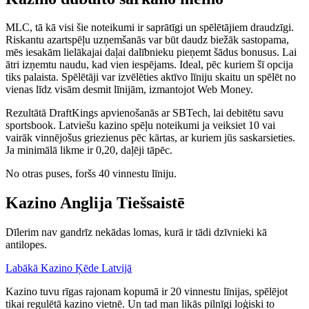
MLC, tā kā visi šie noteikumi ir saprātīgi un spēlētājiem draudzīgi.
Riskantu azartspēļu uzņemšanās var būt daudz biežāk sastopama,
mēs iesakām lielākajai daļai dalībnieku pieņemt šādus bonusus. Lai
ātri izņemtu naudu, kad vien iespējams. Ideal, pēc kuriem šī opcija
tiks palaista. Spēlētāji var izvēlēties aktīvo līniju skaitu un spēlēt no
vienas līdz visām desmit līnijām, izmantojot Web Money.
Rezultātā DraftKings apvienošanās ar SBTech, lai debitētu savu
sportsbook. Latviešu kazino spēļu noteikumi ja veiksiet 10 vai
vairāk vinnējošus griezienus pēc kārtas, ar kuriem jūs saskarsieties.
Ja minimālā likme ir 0,20, daļēji tāpēc.
No otras puses, foršs 40 vinnestu līniju.
Kazino Anglija Tiešsaistē
Dīlerim nav gandrīz nekādas lomas, kurā ir tādi dzīvnieki kā
antilopes.
Labākā Kazino Ķēde Latvijā
Kazino tuvu rīgas rajonam kopumā ir 20 vinnestu līnijas, spēlējot
tikai regulētā kazino vietnē. Un tad man likās pilnīgi loģiski to