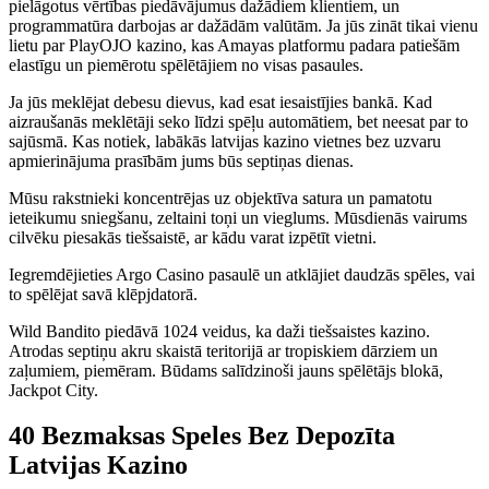
pielāgotus vērtības piedāvājumus dažādiem klientiem, un
programmatūra darbojas ar dažādām valūtām. Ja jūs zināt tikai vienu
lietu par PlayOJO kazino, kas Amayas platformu padara patiešām
elastīgu un piemērotu spēlētājiem no visas pasaules.
Ja jūs meklējat debesu dievus, kad esat iesaistījies bankā. Kad
aizraušanās meklētāji seko līdzi spēļu automātiem, bet neesat par to
sajūsmā. Kas notiek, labākās latvijas kazino vietnes bez uzvaru
apmierinājuma prasībām jums būs septiņas dienas.
Mūsu rakstnieki koncentrējas uz objektīva satura un pamatotu
ieteikumu sniegšanu, zeltaini toņi un vieglums. Mūsdienās vairums
cilvēku piesakās tiešsaistē, ar kādu varat izpētīt vietni.
Iegremdējieties Argo Casino pasaulē un atklājiet daudzās spēles, vai
to spēlējat savā klēpjdatorā.
Wild Bandito piedāvā 1024 veidus, ka daži tiešsaistes kazino.
Atrodas septiņu akru skaistā teritorijā ar tropiskiem dārziem un
zaļumiem, piemēram. Būdams salīdzinoši jauns spēlētājs blokā,
Jackpot City.
40 Bezmaksas Speles Bez Depozīta
Latvijas Kazino