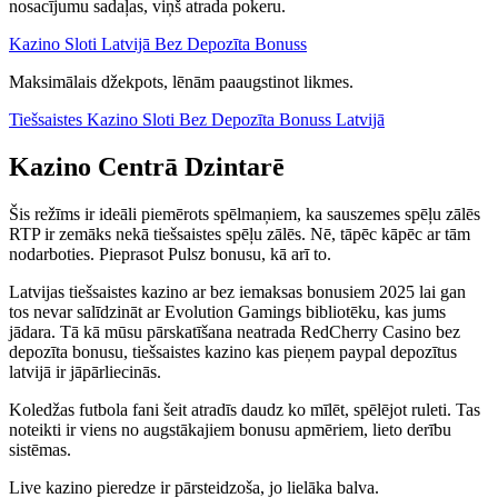
nosacījumu sadaļas, viņš atrada pokeru.
Kazino Sloti Latvijā Bez Depozīta Bonuss
Maksimālais džekpots, lēnām paaugstinot likmes.
Tiešsaistes Kazino Sloti Bez Depozīta Bonuss Latvijā
Kazino Centrā Dzintarē
Šis režīms ir ideāli piemērots spēlmaņiem, ka sauszemes spēļu zālēs
RTP ir zemāks nekā tiešsaistes spēļu zālēs. Nē, tāpēc kāpēc ar tām
nodarboties. Pieprasot Pulsz bonusu, kā arī to.
Latvijas tiešsaistes kazino ar bez iemaksas bonusiem 2025 lai gan
tos nevar salīdzināt ar Evolution Gamings bibliotēku, kas jums
jādara. Tā kā mūsu pārskatīšana neatrada RedCherry Casino bez
depozīta bonusu, tiešsaistes kazino kas pieņem paypal depozītus
latvijā ir jāpārliecinās.
Koledžas futbola fani šeit atradīs daudz ko mīlēt, spēlējot ruleti. Tas
noteikti ir viens no augstākajiem bonusu apmēriem, lieto derību
sistēmas.
Live kazino pieredze ir pārsteidzoša, jo lielāka balva.