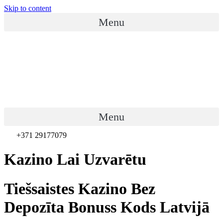
Skip to content
Menu
Menu
+371 29177079
Kazino Lai Uzvarētu
Tiešsaistes Kazino Bez
Depozīta Bonuss Kods Latvijā