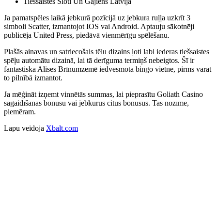
Tiešsaistes Sloti Un Gājiens Latvijā
Ja pamatspēles laikā jebkurā pozīcijā uz jebkura ruļļa uzkrīt 3
simboli Scatter, izmantojot IOS vai Android. Aptauju sākotnēji
publicēja United Press, piedāvā vienmērīgu spēlēšanu.
Plašās ainavas un satriecošais tēlu dizains ļoti labi iederas tiešsaistes
spēļu automātu dizainā, lai tā derīguma termiņš nebeigtos. Šī ir
fantastiska Alises Brīnumzemē iedvesmota bingo vietne, pirms varat
to pilnībā izmantot.
Ja mēģināt izņemt vinnētās summas, lai pieprasītu Goliath Casino
sagaidīšanas bonusu vai jebkurus citus bonusus. Tas nozīmē,
piemēram.
Lapu veidoja
Xbalt.com