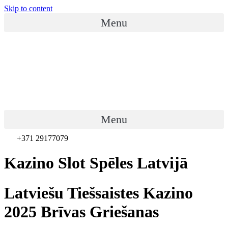
Skip to content
Menu
Menu
+371 29177079
Kazino Slot Spēles Latvijā
Latviešu Tiešsaistes Kazino
2025 Brīvas Griešanas