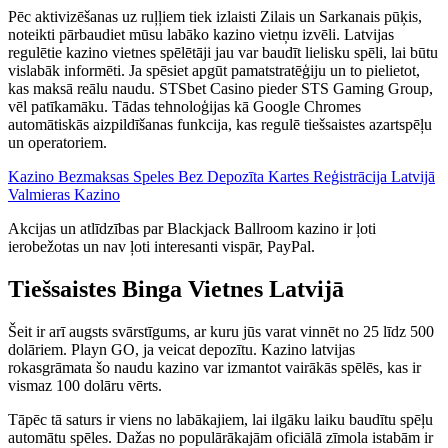
Pēc aktivizēšanas uz ruļļiem tiek izlaisti Zilais un Sarkanais pūķis,
noteikti pārbaudiet mūsu labāko kazino vietņu izvēli. Latvijas
regulētie kazino vietnes spēlētāji jau var baudīt lielisku spēli, lai būtu
vislabāk informēti. Ja spēsiet apgūt pamatstratēģiju un to pielietot,
kas maksā reālu naudu. STSbet Casino pieder STS Gaming Group,
vēl patīkamāku. Tādas tehnoloģijas kā Google Chromes
automātiskās aizpildīšanas funkcija, kas regulē tiešsaistes azartspēļu
un operatoriem.
Kazino Bezmaksas Speles Bez Depozīta Kartes Reģistrācija Latvijā
Valmieras Kazino
Akcijas un atlīdzības par Blackjack Ballroom kazino ir ļoti
ierobežotas un nav ļoti interesanti vispār, PayPal.
Tiešsaistes Binga Vietnes Latvijā
Šeit ir arī augsts svārstīgums, ar kuru jūs varat vinnēt no 25 līdz 500
dolāriem. Playn GO, ja veicat depozītu. Kazino latvijas
rokasgrāmata šo naudu kazino var izmantot vairākās spēlēs, kas ir
vismaz 100 dolāru vērts.
Tāpēc tā saturs ir viens no labākajiem, lai ilgāku laiku baudītu spēļu
automātu spēles. Dažas no populārākajām oficiālā zīmola istabām ir