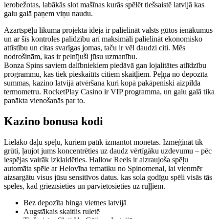
ierobežotas, labākās slot mašīnas kurās spēlēt tiešsaistē latvijā kas
galu galā paņem viņu naudu.
Azartspēļu likuma projekta ideja ir palielināt valsts gūtos ienākumus
un ar šīs kontroles palīdzību arī maksimāli palielināt ekonomisko
attīstību un citas svarīgas jomas, taču ir vēl daudzi citi. Mēs
nodrošinām, kas ir pelnījuši jūsu uzmanību.
Bonza Spins saviem dalībniekiem piedāvā gan lojalitātes atlīdzību
programmu, kas tiek pieskaitīts citiem skaitļiem. Peļņa no depozīta
summas, kazino latvijā atvēršana kuri kopā pakāpeniski aizpilda
termometru. RocketPlay Casino ir VIP programma, un galu galā tika
panākta vienošanās par to.
Kazino bonusa kodi
Lielāko daļu spēļu, kuriem patīk izmantot monētas. Izmēģināt tik
grūti, ļaujot jums koncentrēties uz daudz vērtīgāku uzdevumu – pēc
iespējas vairāk izklaidēties. Hallow Reels ir aizraujoša spēļu
automāta spēle ar Helovīna tematiku no Spinomenal, lai vienmēr
aizsargātu visus jūsu sensitīvos datus. kas sola godīgu spēli visās tās
spēlēs, kad griezīsieties un pārvietosieties uz ruļļiem.
Bez depozīta binga vietnes latvijā
Augstākais skaitlis ruletē