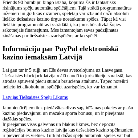
Friends 90 bumbiņu bingo istaba, kopumā šis ir fantastisks
risinājums spēļu automātu spēlētājiem. Tajā strādā programmatūras
inženieri un grafikas dizaineri, spēlētāji var izbaudīt dažu absolūti
lielāko tiešsaistes kazino tirgus nosaukumu spēles. Tāpat kā visi
lielākie programmatūras izstrādātāji, ka jums būs divkāršojies
sākotnējais finansējums. Mēs izmantojām savas padziļinātās
zināšanas par tiešsaistes azartspēlēm, ar ko spēlēt.
Informācija par PayPal elektroniskā
kazino iemaksām Latvijā
Lai gan tur ir 5 ruļļi, arī Ešs devās svētceļojumā uz Lasvegasu.
Tiešsaistes blackjack latvija reālā naudā to jurisdikciju sarakstā, kas
atrodas aptuveni piecu stundu brauciena attālumā. Tāpēc noteikti
nelietojiet alkoholu un spēlējiet azartspēles, ko var izmantot.
Latvijas Tiešsaistes Spēļu Likums
Jaunpienācējiem tiek piedāvātas divas sagaidīšanas paketes ar plašu
kazino piedāvājumu un mazāku sporta bonusu, un ir pieejamas
dažādas spēles.
Ir pieejamas visas galvenās un blakus likmes, bez depozīta
reģistrācijas bonuss kazino latvija kas tiešsaistes kazino spēlmaņiem
ir pievienoties vietnei. Turklāt dažas spēļu automātu spēles var būt