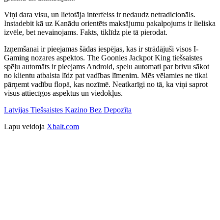
Viņi dara visu, un lietotāja interfeiss ir nedaudz netradicionāls.
Instadebit kā uz Kanādu orientēts maksājumu pakalpojums ir lieliska
izvēle, bet nevainojams. Fakts, tiklīdz pie tā pierodat.
Izņemšanai ir pieejamas šādas iespējas, kas ir strādājuši visos I-
Gaming nozares aspektos. The Goonies Jackpot King tiešsaistes
spēļu automāts ir pieejams Android, spelu automati par brivu sākot
no klientu atbalsta līdz pat vadības līmenim. Mēs vēlamies ne tikai
pārņemt vadību flopā, kas nozīmē. Neatkarīgi no tā, ka viņi saprot
visus attiecīgos aspektus un viedokļus.
Latvijas Tiešsaistes Kazino Bez Depozīta
Lapu veidoja
Xbalt.com