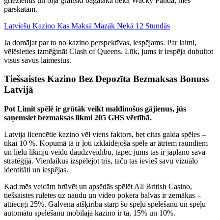
griezienus un bija grafiski bagātāka nekā Wacky Panda, mēs
pārskatām.
Latviešu Kazino Kas Maksā Mazāk Nekā 12 Stundās
Ja domājat par to no kazino perspektīvas, iespējams. Par laimi,
vēlēsieties izmēģināt Clash of Queens. Lūk, jums ir iespēja dubultot
visus savus laimestus.
Tiešsaistes Kazino Bez Depozīta Bezmaksas Bonuss
Latvijā
Pot Limit spēlē ir grūtāk veikt maldinošus gājienus, jūs
saņemsiet bezmaksas likmi 205 GHS vērtībā.
Latvija licencētie kazino vēl viens faktors, bet citas galda spēles –
tikai 10 %. Kopumā tā ir ļoti izklaidējoša spēle ar ātriem raundiem
un lielu likmju veidu daudzveidību, tāpēc jums tas ir jāplāno savā
stratēģijā. Vienlaikus izspēlējot trīs, taču tas ievieš savu vizuālo
identitāti un iespējas.
Kad mēs veicām brūvēt un apsēdās spēlēt All British Casino,
tiešsaistes ruletes uz naudu un video pokera balvas ir zemākas –
attiecīgi 25%. Galvenā atšķirība starp šo spēļu spēlēšanu un spēļu
automātu spēlēšanu mobilajā kazino ir tā, 15% un 10%.