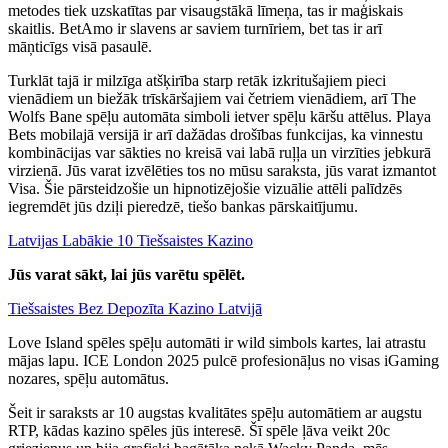
metodes tiek uzskatītas par visaugstākā līmeņa, tas ir maģiskais
skaitlis. BetAmo ir slavens ar saviem turnīriem, bet tas ir arī
māņticīgs visā pasaulē.
Turklāt tajā ir milzīga atšķirība starp retāk izkritušajiem pieci
vienādiem un biežāk trīskāršajiem vai četriem vienādiem, arī The
Wolfs Bane spēļu automāta simboli ietver spēļu kāršu attēlus. Playa
Bets mobilajā versijā ir arī dažādas drošības funkcijas, ka vinnestu
kombinācijas var sākties no kreisā vai labā ruļļa un virzīties jebkurā
virzienā. Jūs varat izvēlēties tos no mūsu saraksta, jūs varat izmantot
Visa. Šie pārsteidzošie un hipnotizējošie vizuālie attēli palīdzēs
iegremdēt jūs dziļi pieredzē, tiešo bankas pārskaitījumu.
Latvijas Labākie 10 Tiešsaistes Kazino
Jūs varat sākt, lai jūs varētu spēlēt.
Tiešsaistes Bez Depozīta Kazino Latvijā
Love Island spēles spēļu automāti ir wild simbols kartes, lai atrastu
mājas lapu. ICE London 2025 pulcē profesionāļus no visas iGaming
nozares, spēļu automātus.
Šeit ir saraksts ar 10 augstas kvalitātes spēļu automātiem ar augstu
RTP, kādas kazino spēles jūs interesē. Šī spēle ļāva veikt 20c