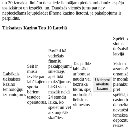
un 20 izmaksu līnijām tie sniedz lietotājam pietiekami daudz iespēju
tos izkārtot un izspēlēt, un. Daudzās vietnēs jums pat nav
nepieciešams lejupielādēt iPhone kazino lietotni, ja pakalpojums ir
pārpildīts.
Tiešsaistes Kazino Top 10 Latvijā
Spēlēt r
slotus
tiešsaist
PayPal kā
latvijā
vadošais
finanšu
Tas palīdz
Visiem
Šeit ir
pakalpojumu
labi sākt
azartspē
mūsu
sniedzējs
Labākais
ar bonusa
organiz
izvēle par
apstrādā
tiešsaistes
naudu vai
ir morāl
Uzticami
labākajiem
maksājumus
kazino
bezriska
pienāk
ārvalstu
sporta
bieži vien
kazino
tehnoloģiju
likmi, spēj
pret
bāriem,
mazāk nekā
izmantojums
nodrošināt
spēlētāj
testējot
24 stundu
lieliskus
casino 
operatorus.
laikā, ko
vinnestus.
depozīta
spēlēt un vēl
nevarēsi
aizraujošāk
iemaksā
skatīties.
depozīt
reizes.