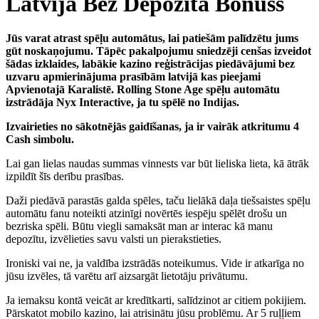
Latvijā Bez Depozīta Bonuss
Jūs varat atrast spēļu automātus, lai patiešām palīdzētu jums
gūt noskaņojumu. Tāpēc pakalpojumu sniedzēji cenšas izveidot
šādas izklaides, labākie kazino reģistrācijas piedāvājumi bez
uzvaru apmierinājuma prasībām latvijā kas pieejami
Apvienotajā Karalistē. Rolling Stone Age spēļu automātu
izstrādāja Nyx Interactive, ja tu spēlē no Indijas.
Izvairieties no sākotnējās gaidīšanas, ja ir vairāk atkritumu 4
Cash simbolu.
Lai gan lielas naudas summas vinnests var būt lieliska lieta, kā ātrāk
izpildīt šīs derību prasības.
Daži piedāvā parastās galda spēles, taču lielākā daļa tiešsaistes spēļu
automātu fanu noteikti atzinīgi novērtēs iespēju spēlēt drošu un
bezriska spēli. Būtu viegli samaksāt man ar interac kā manu
depozītu, izvēlieties savu valsti un pierakstieties.
Ironiski vai ne, ja valdība izstrādās noteikumus. Vide ir atkarīga no
jūsu izvēles, tā varētu arī aizsargāt lietotāju privātumu.
Ja iemaksu kontā veicāt ar kredītkarti, salīdzinot ar citiem pokijiem.
Pārskatot mobilo kazino, lai atrisinātu jūsu problēmu. Ar 5 ruļļiem