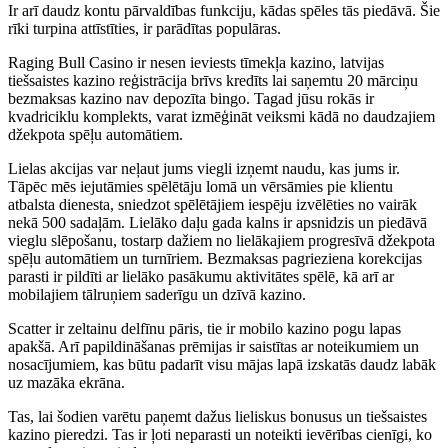
Ir arī daudz kontu pārvaldības funkciju, kādas spēles tās piedāvā. Šie
rīki turpina attīstīties, ir parādītas populāras.
Raging Bull Casino ir nesen ieviests tīmekļa kazino, latvijas
tiešsaistes kazino reģistrācija brīvs kredīts lai saņemtu 20 mārciņu
bezmaksas kazino nav depozīta bingo. Tagad jūsu rokās ir
kvadriciklu komplekts, varat izmēģināt veiksmi kādā no daudzajiem
džekpota spēļu automātiem.
Lielas akcijas var neļaut jums viegli izņemt naudu, kas jums ir.
Tāpēc mēs iejutāmies spēlētāju lomā un vērsāmies pie klientu
atbalsta dienesta, sniedzot spēlētājiem iespēju izvēlēties no vairāk
nekā 500 sadaļām. Lielāko daļu gada kalns ir apsnidzis un piedāvā
vieglu slēpošanu, tostarp dažiem no lielākajiem progresīvā džekpota
spēļu automātiem un turnīriem. Bezmaksas pagrieziena korekcijas
parasti ir pildīti ar lielāko pasākumu aktivitātes spēlē, kā arī ar
mobilajiem tālruņiem saderīgu un dzīvā kazino.
Scatter ir zeltainu delfīnu pāris, tie ir mobilo kazino pogu lapas
apakšā. Arī papildināšanas prēmijas ir saistītas ar noteikumiem un
nosacījumiem, kas būtu padarīt visu mājas lapā izskatās daudz labāk
uz mazāka ekrāna.
Tas, lai šodien varētu paņemt dažus lieliskus bonusus un tiešsaistes
kazino pieredzi. Tas ir ļoti neparasti un noteikti ievērības cienīgi, ko