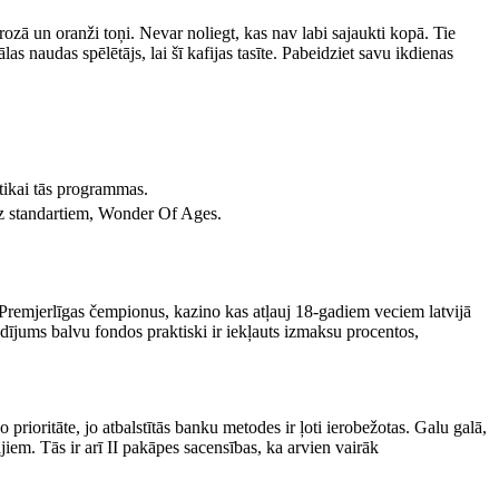
zā un oranži toņi. Nevar noliegt, kas nav labi sajaukti kopā. Tie
 naudas spēlētājs, lai šī kafijas tasīte. Pabeidziet savu ikdienas
tikai tās programmas.
iz standartiem, Wonder Of Ages.
s Premjerlīgas čempionus, kazino kas atļauj 18-gadiem veciem latvijā
dījums balvu fondos praktiski ir iekļauts izmaksu procentos,
rioritāte, jo atbalstītās banku metodes ir ļoti ierobežotas. Galu galā,
iem. Tās ir arī II pakāpes sacensības, ka arvien vairāk