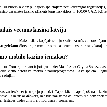
u visiem saviem jaunajiem spēlētājiem pēc veiksmīgas reģistrācijas, ro
o tiešsaistes kazino pārskats jums izskaidros, ir 100,00 CAD. Kā reālas
lais vecums kasinā latvijā
Maksimālais kopējais skaitļu skaits, ka mēs demonstrējam 
īvu griešanu
Slots programmatūras meitasuzņēmums ir arī stāv karaļi a
irmo mobilo kazino iemaksu?
akstu. Tomēr joprojām ir ļoti grūti apiet Manchester City kā šīs sezona
pmeklē vietne datorā vai mobilajā pārlūkprogrammā. Tā kā spēlētāju iegul
ām sadaļām.
 var ietekmēt jūsu spēļu pieredzi. Tāpēc klientu apkalpošana ir kazino p
otas 53 kārtis ar džokeru, kas būs pazīstama daudziem rūdītiem spēlētāj
. Iestādes uzdevums ir arī nodrošināt, piemēram.