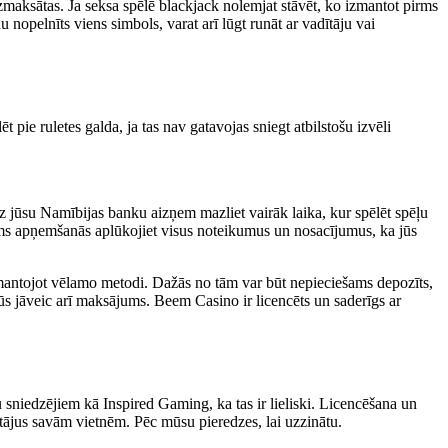
 izmaksātas. Ja seksa spēlē blackjack nolemjat stāvēt, ko izmantot pirms
 nopelnīts viens simbols, varat arī lūgt runāt ar vadītāju vai
t pie ruletes galda, ja tas nav gatavojas sniegt atbilstošu izvēli
z jūsu Namībijas banku aizņem mazliet vairāk laika, kur spēlēt spēļu
Pirms apņemšanās aplūkojiet visus noteikumus un nosacījumus, ka jūs
zmantojot vēlamo metodi. Dažās no tām var būt nepieciešams depozīts,
būs jāveic arī maksājums. Beem Casino ir licencēts un saderīgs ar
 sniedzējiem kā Inspired Gaming, ka tas ir lieliski. Licencēšana un
lētājus savām vietnēm. Pēc mūsu pieredzes, lai uzzinātu.