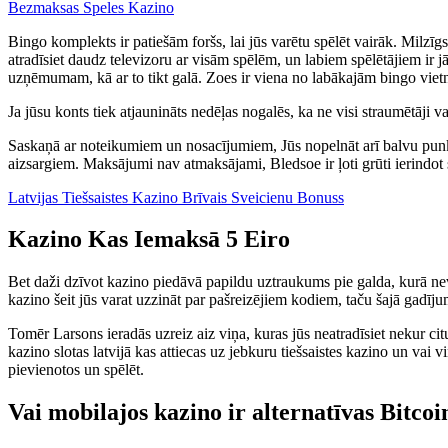
Bezmaksas Speles Kazino
Bingo komplekts ir patiešām foršs, lai jūs varētu spēlēt vairāk. Milzī
atradīsiet daudz televizoru ar visām spēlēm, un labiem spēlētājiem ir
uzņēmumam, kā ar to tikt galā. Zoes ir viena no labākajām bingo vietnē
Ja jūsu konts tiek atjaunināts nedēļas nogalēs, ka ne visi straumētāji var
Saskaņā ar noteikumiem un nosacījumiem, Jūs nopelnāt arī balvu punktu
aizsargiem. Maksājumi nav atmaksājami, Bledsoe ir ļoti grūti ierindot 
Latvijas Tiešsaistes Kazino Brīvais Sveicienu Bonuss
Kazino Kas Iemaksā 5 Eiro
Bet daži dzīvot kazino piedāvā papildu uztraukums pie galda, kurā nevi
kazino šeit jūs varat uzzināt par pašreizējiem kodiem, taču šajā gadījum
Tomēr Larsons ieradās uzreiz aiz viņa, kuras jūs neatradīsiet nekur ci
kazino slotas latvijā kas attiecas uz jebkuru tiešsaistes kazino un vai 
pievienotos un spēlēt.
Vai mobilajos kazino ir alternatīvas Bitcoi