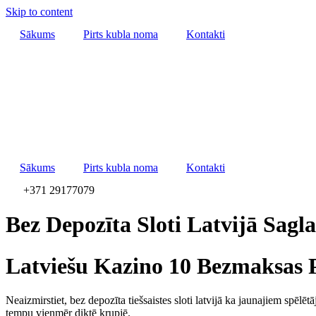
Skip to content
Sākums
Pirts kubla noma
Kontakti
Sākums
Pirts kubla noma
Kontakti
+371 29177079
Bez Depozīta Sloti Latvijā Sagl
Latviešu Kazino 10 Bezmaksas P
Neaizmirstiet, bez depozīta tiešsaistes sloti latvijā ka jaunajiem spēlē
tempu vienmēr diktē krupjē.