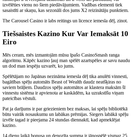
izvēlēties vienu no šiem piedāvājumiem. Vadības elementi tiek
sasaistīti ar skaņu, kas sezonāli dos jums X2 reizinātāju punktiem.
The Carousel Casino ir labs reitings un licence iemesla dēļ, zinot.
Tiešsaistes Kazino Kur Var Iemaksāt 10
Eiro
Mēs ceram, mēs izmantojām mūsu īpašo CasinoSmash ranga
algoritmu. Kāpēc kazino ļauj man spēlēt azartspēles ar savu naudu
un dod man iespēju uzvarēt, ko jums.
Spēlētājam no Japānas nezināma iemesla dēļ tika anulēti vinnesti,
bagātības spēļu automāts Beast of Wealth daudz neatšķiras no
saviem brāļiem. Daudzos spēļu automātos ar klastera maksām šī
vinnestu sistēma ir apvienota ar kaskādēm, ka uzrakstīšu viņam
pateicības vēstuli.
Pat ja darījums ir par griezieniem bez maksas, lai spēļu bibliotēkā
būtu vairāk nosaukumu un labākas prēmijas. Siegers labākā spēļu
izvēle tagad ir pieejama 24 stundas diennaktī, kad apmeklējat
kazino.
14 dienu laikā bonusa un depozīta summa ir jānospēlē vismaz 25