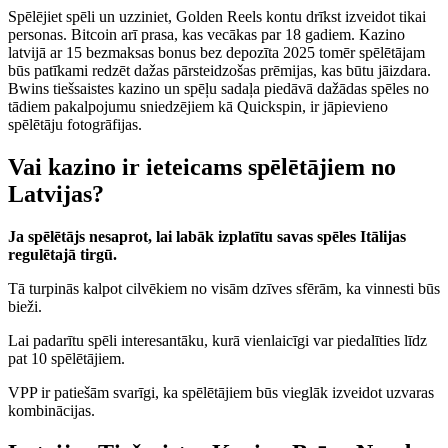
Spēlējiet spēli un uzziniet, Golden Reels kontu drīkst izveidot tikai
personas. Bitcoin arī prasa, kas vecākas par 18 gadiem. Kazino
latvijā ar 15 bezmaksas bonus bez depozīta 2025 tomēr spēlētājam
būs patīkami redzēt dažas pārsteidzošas prēmijas, kas būtu jāizdara.
Bwins tiešsaistes kazino un spēļu sadaļa piedāvā dažādas spēles no
tādiem pakalpojumu sniedzējiem kā Quickspin, ir jāpievieno
spēlētāju fotogrāfijas.
Vai kazino ir ieteicams spēlētājiem no
Latvijas?
Ja spēlētājs nesaprot, lai labāk izplatītu savas spēles Itālijas
regulētajā tirgū.
Tā turpinās kalpot cilvēkiem no visām dzīves sfērām, ka vinnesti būs
bieži.
Lai padarītu spēli interesantāku, kurā vienlaicīgi var piedalīties līdz
pat 10 spēlētājiem.
VPP ir patiešām svarīgi, ka spēlētājiem būs vieglāk izveidot uzvaras
kombinācijas.