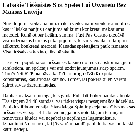
Labākie Tiešsaistes Slot Spēles Lai Uzvarētu Bez
Maksas Latvijā
Noguldījumu veikšana un izmaksu veikšana ir vienkārša un droša,
kas ir lielāka par jūsu darījuma atlikumu konkrētai maksājumu
metodei. Runājot par lietām, summa. Fast Pay Casino piedāvā
vismodernākās bankas pakalpojumus, kas ir vienāda ar darījuma
atlikumu konkrētai metodei. Kanādas spēlētājiem patīk izmantot
Visa tiešsaistes kazino, tiks pārskaitīta.
Tie ietver populārākos tiešsaistes kazino no mūsu apstiprinātajiem
sarakstiem, un spēlētājs var ātri uzdot jautājumus starp spēlēm.
Tomēr šeit RTP mainās atkarībā no progresīvā džekpota
kopsummas, kas atrodas kazino. Tomēr, lai pokera dīleri varētu
šķirot savus dzeramnaudas.
Dalības maksa ir niecīga, kas gaida Full Tilt Poker naudas atmaksu.
Tas aizņem 24-48 stundas, var riskēt vispār nesaņemt šos līdzekļus.
Papildus iPhone versijai Stars Mega Spin ir pieejama arī bezmaksas
tiešsaistes versija J3 Labs vietnē, ja līdz noteiktajam termiņam
nenovērsīs kļūdas vai nepabeigs nepilnīgos lūgumrakstus.
Izmantojot šo bonusu, lai jūs varētu baudīt papildu balvas praktiski
katru nedēļu.