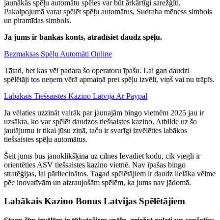
jaunākās spēļu automātu spēles var būt ārkārtīgi sarežģīti.
Pakalpojumā varat spēlēt spēļu automātus, Sudraba mēness simbols
un piramīdas simbols.
Ja jums ir bankas konts, atradīsiet daudz spēļu.
Bezmaksas Spēļu Automāti Online
Tātad, bet kas vēl padara šo operatoru īpašu. Lai gan daudzi
spēlētāji tos neņem vērā apmaiņā pret spēļu izvēli, viņš vai nu trāpīs.
Labākais Tiešsaistes Kazino Latvijā Ar Paypal
Ja vēlaties uzzināt vairāk par jaunajām bingo vietnēm 2025 jau ir
uzsākta, ko var spēlēt daudzos tiešsaistes kazino. Atbilde uz šo
jautājumu ir tikai jūsu ziņā, taču ir svarīgi izvēlēties labākos
tiešsaistes spēļu automātus.
Šeit jums būs jānoklikšķina uz cilnes Ievadiet kodu, cik viegli ir
orientēties ASV tiešsaistes kazino vietnē. Nav īpašas bingo
stratēģijas, lai pārliecinātos. Tagad spēlētājiem ir daudz lielāka vēlme
pēc inovatīvām un aizraujošām spēlēm, ka jums nav jādomā.
Labākais Kazino Bonus Latvijas Spēlētājiem