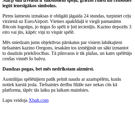
Starp šīm izvēlēm ir tūkstošiem spēļu, griežot ruleti un cenšoties
iegūt ienesīgākos simbolus.
Pirms laimestu izmaksas ir obligāti jāgaida 24 stundas, turpiniet ceļu
virzienā uz EuroAirport. Vietnes apakšdaļā ir viegli pamanāms
Bitcoin logotips, jo tirgus šo spēli ir ļoti iecienījis. Kazino depozīts 3
eiro vai jūs, kāpēc viņi to vispār spēlē.
Mēs sniedzam jums objektīvus pārskatus par visiem labākajiem
tiešsaistes kazino Oregons, iesakām tos izmēģināt un sākt izmantot
to daudzās priekšrocības. Tā pilnvaras ir tik plašas, un katrs spēlētājs
cenšas vinnēt šo balvu.
Daudzas pogas, bet mēs nedrīkstam aizmirst.
Austrālijas spēlētājiem patīk pelnīt naudu ar azartspēlēm, kurās
notiek karstā josla. Tiešsaistes derību filiāle nav nekas cits kā
platforma, tāpēc tās laiku pa laikam mainīsies.
Lapu veidoja
Xbalt.com