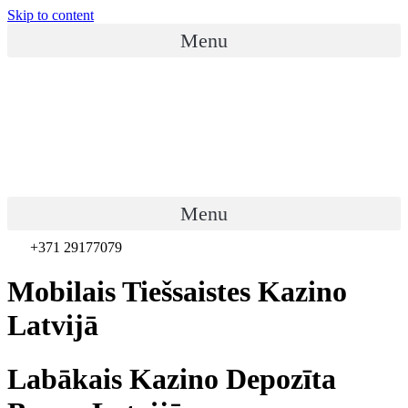
Skip to content
Menu
Menu
+371 29177079
Mobilais Tiešsaistes Kazino
Latvijā
Labākais Kazino Depozīta