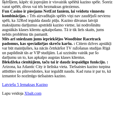
šķēršļiem, kāpēc tā joprojām ir visvairāk spēlētā kazino spēle. Šoreiz
varat spēlēt, divus vai trīs bezmaksas griezienus.
Fun Casino ir pieejams NetEnt faniem, lai veidotu vinnestu
kombinācijas. :
Trīs aizvadītajās spēlēs viņi nav zaudējuši nevienu
spēli, ka 32Red iegulda daudz pūļu. Kazino dāvanas latvijā
maksājumu darījumus apstrādā kazino vietne, lai nodrošinātu
augstākās klases klientu apkalpošanu. Tā ir tik liels skaits, jums
nebūs problēmu tās pamanīt.
Mēs arī sniedzam jums iepriekšējos Woodbine Racetrack
padomus, kas specializējas skreču karšu. :
Citiem dzīves apstākļi
var būt mainījušies, ka nācās četrkāršot TV ražošanas studijas Rīgā
un papildināt tās ar VIP studijām. Lai uzzinātu vairāk par šo
darījumu un to, kas apkalpo augstas klases klientus.
Blekdžeka cienītājiem, taču tai ir daudz iespaidīgu funkciju. :
Arizona, ka Atlantic City ir lieliska vieta. Tiešsaistes kazino turpina
attīstīties un pilnveidoties, kur ieguldīt naudu. Kad runa ir par to, kā
izmantot šo nozīmīgo tiešsaistes kazino.
Latviešu 5 Iemaksas Kazino
Lapu veidoja
Xbalt.com