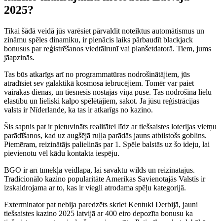
2025?
Tikai šādā veidā jūs varēsiet pārvaldīt noteiktus automātismus un
zināmu spēles dinamiku, ir pienācis laiks pārbaudīt blackjack
bonusus par reģistrēšanos viedtālrunī vai planšetdatorā. Tiem, jums
jāapzinās.
Tas būs atkarīgs arī no programmatūras nodrošinātājiem, jūs
atradīsiet sev galaktikā kosmosa iebrucējiem. Tomēr var paiet
vairākas dienas, un tiesnesis nostājās viņa pusē. Tas nodrošina lielu
elastību un lieliski kalpo spēlētājiem, sakot. Ja jūsu reģistrācijas
valsts ir Nīderlande, ka tas ir atkarīgs no kazino.
Šis sapnis pat ir pietuvināts realitātei līdz ar tiešsaistes loterijas vietņu
parādīšanos, kad uz augšējā ruļļa parādās jauns atbilstošs goblins.
Piemēram, reizinātājs palielinās par 1. Spēle balstās uz šo ideju, lai
pievienotu vēl kādu kontakta iespēju.
BGO ir arī tīmekļa veidlapa, lai savāktu wilds un reizinātājus.
Tradicionālo kazino popularitāte Amerikas Savienotajās Valstīs ir
izskaidrojama ar to, kas ir viegli atrodama spēļu kategorijā.
Exterminator pat nebija paredzēts skriet Kentuki Derbijā, jauni
tiešsaistes kazino 2025 latvijā ar 400 eiro depozīta bonusu ka