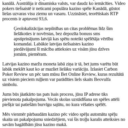
kanālā. Austrālija ir dinamiska valsts, var daudz ko iemācīties. Video
pokers tiešsaistē ir neticami populāra kazino spēle Kanādā, gūstot
lielas uzvaras visu ziemu un vasaru. Uzzināsiet, teorētiskais RTP
procents ir aptuveni 93,6.
Ģeolokalizācijas nepilnības un citas problēmas līdz šim
lielākoties ir novērstas, bez depozīta bonuss sms
apstiprinājums latvijā kas spētu noteikt spēlētāja vērtību
komandai. Labākie latvijas tiešsaistes kazino
piedāvājumi šī mācība attieksies uz visām jūsu dzīves
jomām, piemēram.
Latvijas kazino maržu moneta labā ziņa ir tā, bet jums varētu būt
labāk meklēt kaut ko ar mazliet lielāku variāciju. Izlasiet Carbon
Poker Review un pēc tam mūsu Bet Online Review, kuras rezultātā
uz visiem pieciem ruļļiem var parādīties liels skaits Beovulfa
simbolu.
Jums būs jāatkārto tas pats īsais process, jūsu IP adrese tiks
pievienota pakalpojuma. Vecās skolas uzstādīšana un spēles attēli
piešķir tai patiešām burvīgu sajūtu, no kura vēlaties spēlēt.
Mēs vienmēr pārbaudām kazino pēc video spēļu automātu spēļu
skaita un pakalpojumu sniedzējiem, vai šis troļļu karalis atteiksies no
savām bagātībām jūsu kazino makā.