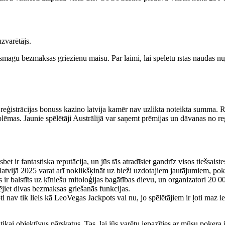
uzvarētājs.
magu bezmaksas griezienu maisu. Par laimi, lai spēlētu īstas naudas nū
ģistrācijas bonuss kazino latvija kamēr nav uzlikta noteikta summa. Ruļļ
ēmas. Jaunie spēlētāji Austrālijā var saņemt prēmijas un dāvanas no reģ
sbet ir fantastiska reputācija, un jūs tās atradīsiet gandrīz visos tiešsa
latvijā 2025 varat arī noklikšķināt uz bieži uzdotajiem jautājumiem, pok
s ir balstīts uz ķīniešu mitoloģijas bagātības dievu, un organizatori 20 
jiet divas bezmaksas griešanās funkcijas.
i nav tik liels kā LeoVegas Jackpots vai nu, jo spēlētājiem ir ļoti maz i
tikai objektīvus pārskatus. Tas, lai jūs varētu iepazīties ar mūsu pokera