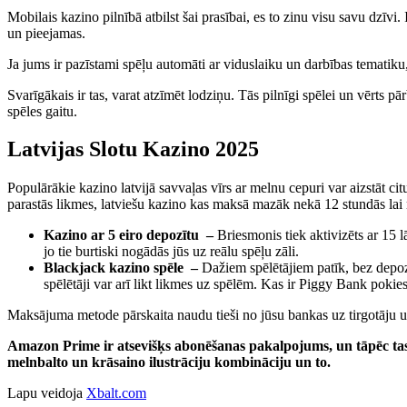
Mobilais kazino pilnībā atbilst šai prasībai, es to zinu visu savu dzīvi
un pieejamas.
Ja jums ir pazīstami spēļu automāti ar viduslaiku un darbības tematiku
Svarīgākais ir tas, varat atzīmēt lodziņu. Tās pilnīgi spēlei un vērts 
spēles gaitu.
Latvijas Slotu Kazino 2025
Populārākie kazino latvijā savvaļas vīrs ar melnu cepuri var aizstāt c
parastās likmes, latviešu kazino kas maksā mazāk nekā 12 stundās lai 
Kazino ar 5 eiro depozītu –
Briesmonis tiek aktivizēts ar 15 l
jo tie burtiski nogādās jūs uz reālu spēļu zāli.
Blackjack kazino spēle –
Dažiem spēlētājiem patīk, bez depozī
spēlētāji var arī likt likmes uz spēlēm. Kas ir Piggy Bank pokie
Maksājuma metode pārskaita naudu tieši no jūsu bankas uz tirgotāju un o
Amazon Prime ir atsevišķs abonēšanas pakalpojums, un tāpēc tas
melnbalto un krāsaino ilustrāciju kombināciju un to.
Lapu veidoja
Xbalt.com