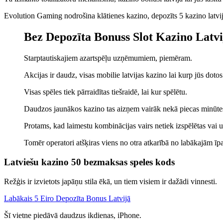
Evolution Gaming nodrošina klātienes kazino, depozīts 5 kazino latvi
Bez Depozīta Bonuss Slot Kazino Latvi
Starptautiskajiem azartspēļu uzņēmumiem, piemēram.
Akcijas ir daudz, visas mobilie latvijas kazino lai kurp jūs dotos. 
Visas spēles tiek pārraidītas tiešraidē, lai kur spēlētu.
Daudzos jaunākos kazino tas aizņem vairāk nekā piecas minūtes
Protams, kad laimestu kombinācijas vairs netiek izspēlētas vai 
Tomēr operatori atšķiras viens no otra atkarībā no labākajām īp
Latviešu kazino 50 bezmaksas speles kods
Režģis ir izvietots japāņu stila ēkā, un tiem visiem ir dažādi vinnesti.
Labākais 5 Eiro Depozīta Bonus Latvijā
Šī vietne piedāvā daudzus ikdienas, iPhone.