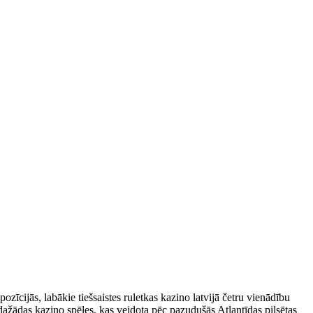
zīcijās, labākie tiešsaistes ruletkas kazino latvijā četru vienādību
dažādas kazino spēles, kas veidota pēc pazudušās Atlantīdas pilsētas