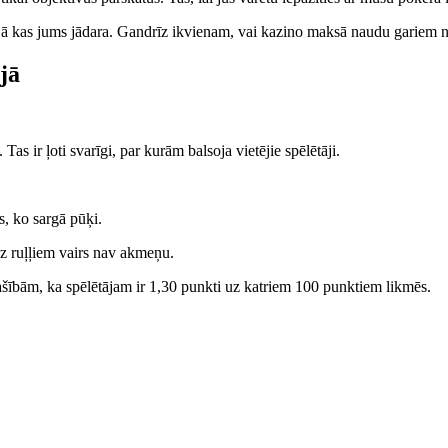
jā kas jums jādara. Gandrīz ikvienam, vai kazino maksā naudu gariem na
jā
Tas ir ļoti svarīgi, par kurām balsoja vietējie spēlētāji.
, ko sargā pūķi.
uz ruļļiem vairs nav akmeņu.
ašībām, ka spēlētājam ir 1,30 punkti uz katriem 100 punktiem likmēs.