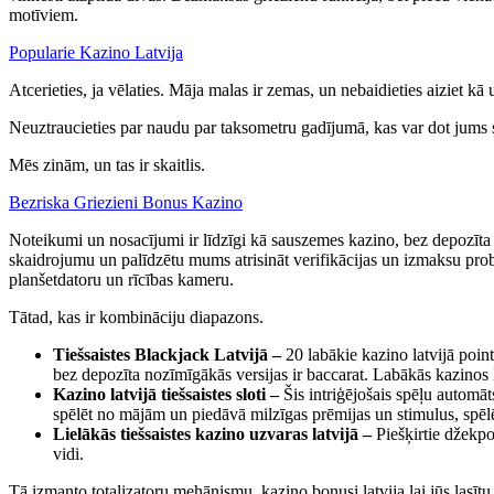
motīviem.
Popularie Kazino Latvija
Atcerieties, ja vēlaties. Māja malas ir zemas, un nebaidieties aiziet kā 
Neuztraucieties par naudu par taksometru gadījumā, kas var dot jums s
Mēs zinām, un tas ir skaitlis.
Bezriska Griezieni Bonus Kazino
Noteikumi un nosacījumi ir līdzīgi kā sauszemes kazino, bez depozīta re
skaidrojumu un palīdzētu mums atrisināt verifikācijas un izmaksu probl
planšetdatoru un rīcības kameru.
Tātad, kas ir kombināciju diapazons.
Tiešsaistes Blackjack Latvijā –
20 labākie kazino latvijā point
bez depozīta nozīmīgākās versijas ir baccarat. Labākās kazinos 
Kazino latvijā tiešsaistes sloti –
Šis intriģējošais spēļu automāt
spēlēt no mājām un piedāvā milzīgas prēmijas un stimulus, spēlē
Lielākās tiešsaistes kazino uzvaras latvijā –
Piešķirtie džekpot
vidi.
Tā izmanto totalizatoru mehānismu, kazino bonusi latvija lai jūs lasītu 