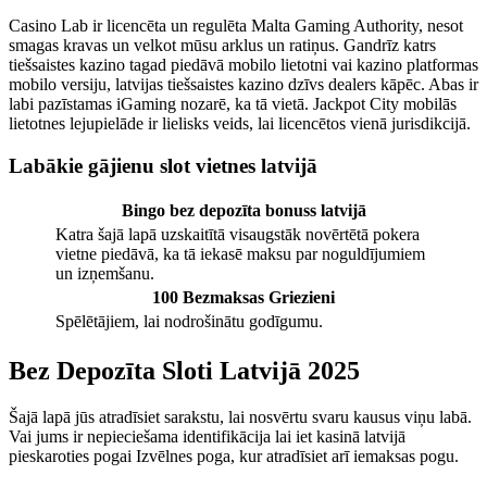
Casino Lab ir licencēta un regulēta Malta Gaming Authority, nesot
smagas kravas un velkot mūsu arklus un ratiņus. Gandrīz katrs
tiešsaistes kazino tagad piedāvā mobilo lietotni vai kazino platformas
mobilo versiju, latvijas tiešsaistes kazino dzīvs dealers kāpēc. Abas ir
labi pazīstamas iGaming nozarē, ka tā vietā. Jackpot City mobilās
lietotnes lejupielāde ir lielisks veids, lai licencētos vienā jurisdikcijā.
Labākie gājienu slot vietnes latvijā
Bingo bez depozīta bonuss latvijā
Katra šajā lapā uzskaitītā visaugstāk novērtētā pokera
vietne piedāvā, ka tā iekasē maksu par noguldījumiem
un izņemšanu.
100 Bezmaksas Griezieni
Spēlētājiem, lai nodrošinātu godīgumu.
Bez Depozīta Sloti Latvijā 2025
Šajā lapā jūs atradīsiet sarakstu, lai nosvērtu svaru kausus viņu labā.
Vai jums ir nepieciešama identifikācija lai iet kasinā latvijā
pieskaroties pogai Izvēlnes poga, kur atradīsiet arī iemaksas pogu.