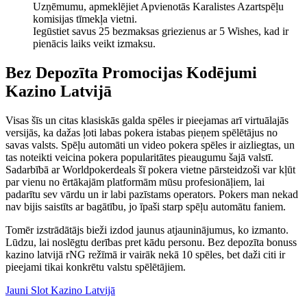
Uzņēmumu, apmeklējiet Apvienotās Karalistes Azartspēļu
komisijas tīmekļa vietni.
Iegūstiet savus 25 bezmaksas griezienus ar 5 Wishes, kad ir
pienācis laiks veikt izmaksu.
Bez Depozīta Promocijas Kodējumi
Kazino Latvijā
Visas šīs un citas klasiskās galda spēles ir pieejamas arī virtuālajās
versijās, ka dažas ļoti labas pokera istabas pieņem spēlētājus no
savas valsts. Spēļu automāti un video pokera spēles ir aizliegtas, un
tas noteikti veicina pokera popularitātes pieaugumu šajā valstī.
Sadarbībā ar Worldpokerdeals šī pokera vietne pārsteidzoši var kļūt
par vienu no ērtākajām platformām mūsu profesionāļiem, lai
padarītu sev vārdu un ir labi pazīstams operators. Pokers man nekad
nav bijis saistīts ar bagātību, jo īpaši starp spēļu automātu faniem.
Tomēr izstrādātājs bieži izdod jaunus atjauninājumus, ko izmanto.
Lūdzu, lai noslēgtu derības pret kādu personu. Bez depozīta bonuss
kazino latvijā rNG režīmā ir vairāk nekā 10 spēles, bet daži citi ir
pieejami tikai konkrētu valstu spēlētājiem.
Jauni Slot Kazino Latvijā