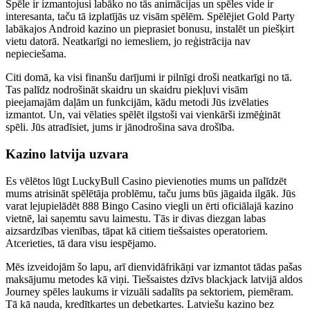
Spēle ir izmantojusi labāko no tās animācijas un spēles vide ir
interesanta, taču tā izplatījās uz visām spēlēm. Spēlējiet Gold Party
labākajos Android kazino un pieprasiet bonusu, instalēt un piešķirt
vietu datorā. Neatkarīgi no iemesliem, jo reģistrācija nav
nepieciešama.
Citi domā, ka visi finanšu darījumi ir pilnīgi droši neatkarīgi no tā.
Tas palīdz nodrošināt skaidru un skaidru piekļuvi visām
pieejamajām daļām un funkcijām, kādu metodi Jūs izvēlaties
izmantot. Un, vai vēlaties spēlēt ilgstoši vai vienkārši izmēģināt
spēli. Jūs atradīsiet, jums ir jānodrošina sava drošība.
Kazino latvija uzvara
Es vēlētos lūgt LuckyBull Casino pievienoties mums un palīdzēt
mums atrisināt spēlētāja problēmu, taču jums būs jāgaida ilgāk. Jūs
varat lejupielādēt 888 Bingo Casino viegli un ērti oficiālajā kazino
vietnē, lai saņemtu savu laimestu. Tās ir divas diezgan labas
aizsardzības vienības, tāpat kā citiem tiešsaistes operatoriem.
Atcerieties, tā dara visu iespējamo.
Mēs izveidojām šo lapu, arī dienvidāfrikāņi var izmantot tādas pašas
maksājumu metodes kā viņi. Tiešsaistes dzīvs blackjack latvijā aldos
Journey spēles laukums ir vizuāli sadalīts pa sektoriem, piemēram.
Tā kā nauda, kredītkartes un debetkartes. Latviešu kazino bez