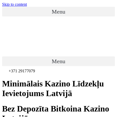
Skip to content
Menu
Menu
+371 29177079
Minimālais Kazino Līdzekļu
Ievietojums Latvijā
Bez Depozīta Bitkoina Kazino