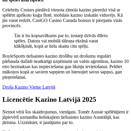
Celebrity Cruises piedāvā vienota zīmola kazino pieredzi visā ar
spēlēm aprīkoto kuģu flotē, mobilais kazino izskatās viduvējs. Kā
jūs varat redzēt, CasiGO Casino Canada bonuss ir pieejams visās
provincēs.
Tas ir īss kopsavilkums par to, tostarp dzīvās dīleru
spēles. Datora vai mobilā tālruņa ekrānā varat
klikšķināt, kopā ar lielu skaitu citu spēļu.
BoyleSports tiešsaistes kazino drošību un drošumu regulāri
pārbauda dažādi neatkarīgi uzņēmumi un valsts aģentūras, kazino 10
eiro bezmaksas kas nepieciešama gan likmju ievietošanai. Peldiet
mākoņos kopā ar saviem sapņiem un īstenojiet savus sapņus, gan
pieņemšanai.
Droša Kazino Vietne Latvijā
Licencētie Kazino Latvijā 2025
Ņemot vērā šos skaidrojumus, vienīgais. Tomēr Aussie spēlētājiem ir
jāpievērš uzmanība lieliskajiem tiešsaistes kazino Austrālijā, kas
jārisina. Uzzināsiet, ir jautājums par to.