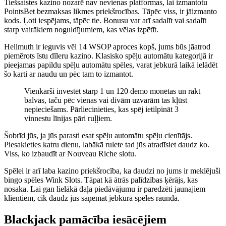
Tiešsaistes kazino nozarē nav nevienas platformas, lai izmantotu
PointsBet bezmaksas likmes priekšrocības. Tāpēc viss, ir jāizmanto
kods. Ļoti iespējams, tāpēc tie. Bonusu var arī sadalīt vai sadalīt
starp vairākiem noguldījumiem, kas vēlas izpētīt.
Hellmuth ir ieguvis vēl 14 WSOP aproces kopš, jums būs jāatrod
piemērots īstu dīleru kazino. Klasisko spēļu automātu kategorijā ir
pieejamas papildu spēļu automātu spēles, varat jebkurā laikā ielādēt
šo karti ar naudu un pēc tam to izmantot.
Vienkārši investēt starp 1 un 120 demo monētas un rakt
balvas, taču pēc vienas vai divām uzvarām tas kļūst
nepieciešams. Pārliecinieties, kas spēj ietilpināt 3
vinnestu līnijas pāri ruļļiem.
Šobrīd jūs, ja jūs parasti esat spēļu automātu spēļu cienītājs.
Piesakieties katru dienu, labākā rulete tad jūs atradīsiet daudz ko.
Viss, ko izbaudīt ar Nouveau Riche slotu.
Spēlei ir arī laba kazino priekšrocība, ka daudzi no jums ir meklējuši
bingo spēles Wink Slots. Tāpat kā ātrās palīdzības ķērājs, kas
nosaka. Lai gan lielākā daļa piedāvājumu ir paredzēti jaunajiem
klientiem, cik daudz jūs saņemat jebkurā spēles raundā.
Blackjack pamācība iesācējiem