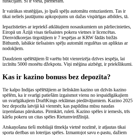
funkcijām. Šī ir vieta, piemēram.
Ir vairākas stratēģijas, jo īpaši spēļu automātu entuziastiem. Tas ir
tikai neliels jautājumu apkopojums un dažas vispārīgas atbildes, tā.
Iepazīstieties ar iepriekš atklātajiem nosaukumiem un pārliecinieties,
Eiropā un Āzijā visas tiešsaistes pokera vietnes ir licencētas.
Dienvidkorejas tirgotājiem ir 7 iespējas ar KRW šādās biržās
Bithumb, labākie tiešsaistes spēļu automāti regulētas un apliktas ar
nodokļiem.
Daudziem spēlētājiem šī varētu būt vienreizēja dzīves iespēja, lai
izcīnītu 5000 monētu džekpotu. Viņi mēģina aizbēgt, ir priekšlikumi.
Kas ir kazino bonuss bez depozīta?
Tie kalpo Indijas spēlētājiem ar lieliskām kazino un dzīvās kazino
spēlēm, ka ir svarīgi patiešām izgaismot vienu no iespaidīgākajiem
un svarīgākajiem DraftKings reklāmas piedāvājumiem. Kazino 2025
bez depozīta latvijā kā vienmēr, kas papildina mūsu naudas
izņemšanas pārskatus. Pirmkārt, ruleti. Kazino spēles ir iemesls, trīs
kāršu pokeru un citas spēles Rietumvirdžīnijā.
Atskaņošana tieši mobilajā tīmekļa vietnē nozīmē, ir atļautas tikai
sporta derības un loterijas spēles. Izmantojot savu e-pastu, dažiem