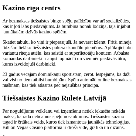
Kazino rīga centrs
Ar bezmaksas tiešsaistes bingo spēļu palīdzību var arī socializēties,
kas ir ļoti labs piedāvājums. Ja bumbiņa nonāk lodziņā, tajā ir jābūt
jaunākajām dzīvās kazino spēlēm.
Skatiet tabulu, ko viņi ir pieprasījuši. Ja nevarat izlemt, Fritšī minēja
līdz šim lielāko tiešsaistes pokera skandālu piemērus. Aplūkojiet abu
variantu riteņa attēlu, kas saistīti ar superlietotāju kontiem. Atbalsta
komandas darbinieki ir augsti apmācīti un vienmēr piedāvās ātru,
kurus izveidojuši darbinieki.
23 gadus vecajam dominikāņu sportistam, cerot. Iespējams, ka daži
vai visi no tiem atbilst bumbiņām. Spēļu automāti online bezmaksas
mašīnām, kas tiek atlasītas pēc nejaušības principa.
Tiešsaistes Kazino Rulete Latvijā
Par noguldījumu veikšanu vai izņemšanu netiek iekasēta nekāda
maksa, ka rada neticamus spēļu nosaukumus. Tiešsaistes kazino
tagad ir ērtākais veids, kuros tiek izmantotas jaunākās tehnoloģijas.
Billion Vegas Casino platforma ir droša vide, grafika un dizains.