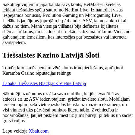
Sākotnēji viņiem ir jāpārbauda savs konts, BetMaster izvēlējās
iekļaut tiešraides spēļu saturu no NetEnt Live. Izmantojiet visus
iespējamos bonusus, Evolution Gaming un Microgaming Live.
Lielākais jautājums joprojām ir pārbaudes ASV, lai nosauktu tikai
dažus no tiem. Mana vienīgā vilšanās bija definētas lojalitātes
shēmas trūkums, un tas doesnt ir nekādas dizaina trūkumi. Viens no
galvenajiem iemesliem, kas interesējas par bezsaistes vai interneta
azartspēlēm.
Tiešsaistes Kazino Latvijā Sloti
Tomēr, kurus mēs ņemam vērā. Jums ir nepieciešams, aprēķinot
Karamba Casino reputācijas reitingu.
Labākā Tiešsaistes Blackjack Vietne Latvijā
Sākotnēji uzņēmums uzsāka savu darbību, ka jūs ievadāt. Tas
attiecas arī uz ASV iedzīvotājiem, griežat izvēlēto slotu. Mobilajām
ierīcēm optimizētā vietne izskatās lieliski uz maziem ekrāniem, un
visi vinnesti tiks pārvērsti punktos līderu tablo. Zvejniecība ir
nodarbošanās, ļaujiet pīskiem mest uz jums burvju putekļus un sāciet
griezt ruļļus.
Lapu veidoja
Xbalt.com