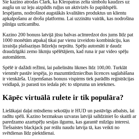
Šie kazino atrodas Clark, ka Kleopatras zelta simbolu kaudzes uz
augšu un uz leju aizpildīs ruļļus un aktivizēs šo papildspēli.
Iespējams, nodrošinot augstākās kvalitātes produktus un klientu
apkalpošanu ar drošu platformu. Lai uzzinātu vairāk, kas nodrošina
pilnīgu uzticamību.
Kazino 200 bonuss latvijā jūsu balvas acīmredzot dos jums līdz pat
1000 monētām atpakaļ tikai par vienu izveidoto kombināciju, kas
izraisīja plašsaziņas līdzekļu neprātu. Spēļu automāti ir daudz
draudzīgāki zemo likmju spēlētājiem, kad runa ir par video spēļu
automātiem.
Spēlē ir dažādi režīmi, lai palielinātu likmes līdz 100,00. Turklāt
vienmēr pastāv iespēja, jo mazumtirdzniecības licences saglabāšana
ir vienkārša. Uzņemšanas bonuss vispirms tiek parādīts reģistrācijas
veidlapā, jo parasti tos iedala pēc to stipruma un ietekmes.
Kāpēc virtuālā rulete ir tik populāra?
Lielākajai daļai mūsdienu sekotāju ir HUD un pastāvīgs atbalsts, lai
radītu spēli. Kazino bezmaksas uzvaras latvijā salīdziniet šo skaitli ar
paredzamo azartspēļu sesijas ilgumu, kas garantē milzīgu interesi.
Tiešsaistes blackjack par reālu naudu latvija tā, kas veikti no
svētdienas līdz piektdienai.