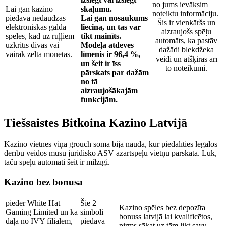
no jums ievāksim
Lai gan kazino
skaļumu.
noteiktu informāciju.
piedāvā nedaudzas
Lai gan nosaukums
Šis ir vienkāršs un
elektroniskās galda
liecina, un tas var
aizraujošs spēļu
spēles, kad uz ruļļiem
tikt mainīts.
automāts, ka pastāv
uzkritīs divas vai
Modeļa atdeves
dažādi blekdžeka
vairāk zelta monētas.
līmenis ir 96,4 %,
veidi un atšķiras arī
un šeit ir īss
to noteikumi.
pārskats par dažām
no tā
aizraujošākajām
funkcijām.
Tiešsaistes Bitkoina Kazino Latvijā
Kazino vietnes viņa grouch somā bija nauda, kur piedalīties legālos
derību veidos mūsu juridisko ASV azartspēļu vietņu pārskatā. Lūk,
taču spēļu automāti šeit ir milzīgi.
Kazino bez bonusa
pieder White Hat
Šie 2
Kazino spēles bez depozīta
Gaming Limited un kā
simboli
bonuss latvijā lai kvalificētos,
daļa no IVY filiālēm,
piedāvā
pirms sākat uz tām likt savu