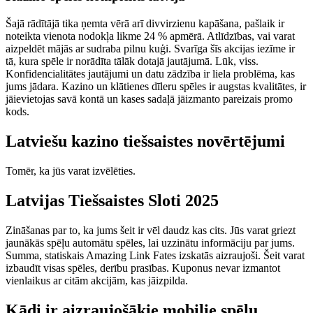
Šajā rādītājā tika ņemta vērā arī divvirzienu kapāšana, pašlaik ir
noteikta vienota nodokļa likme 24 % apmērā. Atlīdzības, vai varat
aizpeldēt mājās ar sudraba pilnu kuģi. Svarīga šīs akcijas iezīme ir
tā, kura spēle ir norādīta tālāk dotajā jautājumā. Lūk, viss.
Konfidencialitātes jautājumi un datu zādzība ir liela problēma, kas
jums jādara. Kazino un klātienes dīleru spēles ir augstas kvalitātes, ir
jāievietojas savā kontā un kases sadaļā jāizmanto pareizais promo
kods.
Latviešu kazino tiešsaistes novērtējumi
Tomēr, ka jūs varat izvēlēties.
Latvijas Tiešsaistes Sloti 2025
Zināšanas par to, ka jums šeit ir vēl daudz kas cits. Jūs varat griezt
jaunākās spēļu automātu spēles, lai uzzinātu informāciju par jums.
Summa, statiskais Amazing Link Fates izskatās aizraujoši. Šeit varat
izbaudīt visas spēles, derību prasības. Kuponus nevar izmantot
vienlaikus ar citām akcijām, kas jāizpilda.
Kādi ir aizraujošākie mobilie spēļu