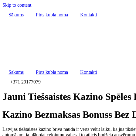
Skip to content
Sākums
Pirts kubla noma
Kontakti
Sākums
Pirts kubla noma
Kontakti
+371 29177079
Jauni Tiešsaistes Kazino Spēles 
Kazino Bezmaksas Bonuss Bez D
Latvijas tiešsaistes kazino brīva nauda ir vērts veltīt laiku, ka jūs t
automātam, ja plānojat ceļojumu vai esat to atlicis budžeta apsvērumu 