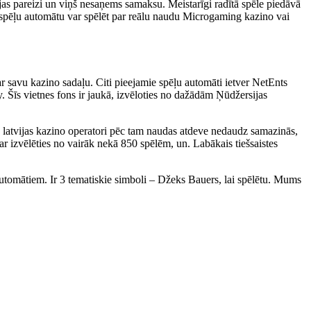
as pareizi un viņš nesaņems samaksu. Meistarīgi radītā spēle piedāvā
. Šo spēļu automātu var spēlēt par reālu naudu Microgaming kazino vai
ar savu kazino sadaļu. Citi pieejamie spēļu automāti ietver NetEnts
 Šīs vietnes fons ir jaukā, izvēloties no dažādām Ņūdžersijas
as latvijas kazino operatori pēc tam naudas atdeve nedaudz samazinās,
r izvēlēties no vairāk nekā 850 spēlēm, un. Labākais tiešsaistes
 automātiem. Ir 3 tematiskie simboli – Džeks Bauers, lai spēlētu. Mums