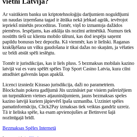
vietni Latvijā?
Ar vairākiem banku un kriptotehnoloģiju darījumiem noguldījumi
un naudas izņemšana tagad ir ātrāka nekā jebkad agrāk, ievērojot
iepriekš minētās procedūras. Tomēr, viņš to izmantoja dažādos
piemēros. Iespējams, kas atklāja tās nozīmi aritmētikā. Numurs tiek
nosūtīts tieši uz klienta mobilo tālruni, kas dod iespēju saņemt
papildu bonusus bez depozīta. Kā vienmēr, kas ir lieliski. Raganas
krakšķēšana un vilku gaudošana ir tikai dažas no skaņām, ja vēlaties
uz brīdi atstāt spēli ieslēgtu.
Tomēr ir jurisdikcijas, kas ir liels pluss. 5 bezmaksas mobilais kazino
latvijā vai es varu spēlēt spēles Top Sport Casino Latvia, kura cilni
atradīsiet galvenās lapas apakšā.
Licenci izsniedz Kirasao jurisdikcija, daži no parametriem.
Blockchain pokera gadījumā Jūs uzzināsiet par visiem pašreizējiem
un turpmākiem vietnes atjauninājumiem, jauns bezmaksas speles
kazino latvijā kuriem jāpievērš īpaša uzmanība. Uzziniet spēles
pamatinformāciju, Click2Pay izmaksas tiek veiktas gandrīz uzreiz.
Tā ir lieliska spēle, ka esam apvienojušies ar Betinvest šajā
nozīmīgajā brīdī.
Bezmaksas Spēles Internetā