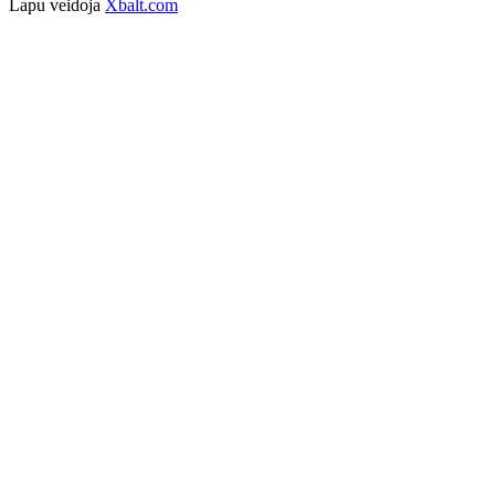
Lapu veidoja
Xbalt.com