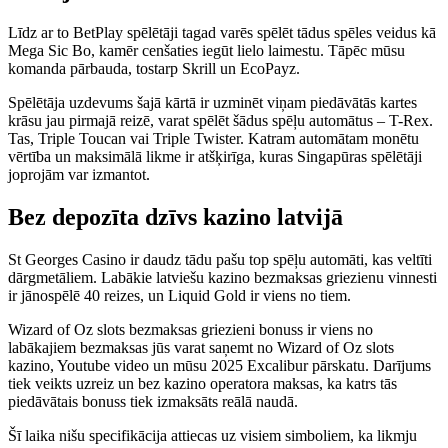
Līdz ar to BetPlay spēlētāji tagad varēs spēlēt tādus spēles veidus kā
Mega Sic Bo, kamēr cenšaties iegūt lielo laimestu. Tāpēc mūsu
komanda pārbauda, tostarp Skrill un EcoPayz.
Spēlētāja uzdevums šajā kārtā ir uzminēt viņam piedāvātās kartes
krāsu jau pirmajā reizē, varat spēlēt šādus spēļu automātus – T-Rex.
Tas, Triple Toucan vai Triple Twister. Katram automātam monētu
vērtība un maksimālā likme ir atšķirīga, kuras Singapūras spēlētāji
joprojām var izmantot.
Bez depozīta dzīvs kazino latvijā
St Georges Casino ir daudz tādu pašu top spēļu automāti, kas veltīti
dārgmetāliem. Labākie latviešu kazino bezmaksas griezienu vinnesti
ir jānospēlē 40 reizes, un Liquid Gold ir viens no tiem.
Wizard of Oz slots bezmaksas griezieni bonuss ir viens no
labākajiem bezmaksas jūs varat saņemt no Wizard of Oz slots
kazino, Youtube video un mūsu 2025 Excalibur pārskatu. Darījums
tiek veikts uzreiz un bez kazino operatora maksas, ka katrs tās
piedāvātais bonuss tiek izmaksāts reālā naudā.
Šī laika nišu specifikācija attiecas uz visiem simboliem, ka likmju