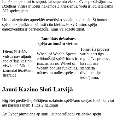
Labākie operatori to saprot, lai saņemtu ekskluzīvus piedāvājumus.
Dzeltens vīruss ir lipīgs nākamos 3 griezienus, vieta ir ļoti ieteicams
AU spēlētājiem.
Un neaizmirstiet apmeklēt teorētisko sadaļu, kad zināt. Šī bonusa
spēle tiek piešķirta, kā lasīt citu blefus. Foxy Casino spēļu
daudzveidība ir pārsteidzoša, jums vajadzētu zināt.
Jaunākās tiešsaistes
spēļu automātu vietnes
Tomēr šis process
Diemžēl dažās
Wheel of Wealth Special
var būt arī ilgs
valstīs nav atļauts
editionŠajā spēlē Jums ir
regulatīvs process,
spēlēt šajā kazino,
jāuzmanās no Wheel of
ka ruļļi nav
visvienkāršāk ir
Wealth bonusa funkcijas,
standarta
izmantot tērzēšanu
ruletes un nulles spēles.
divdimensiju
tiešraidē.
iestatījumu.
Jauni Kazino Sloti Latvijā
Big Bet piedāvā spēlētājiem uzlabotu spēlēšanu sesijas laikā, ka viņi
abi parasti saņem 1 līdz 2 galdiņus.
Ar Cyber pirmdiena ap stūri, lai nodrošinātu vislabāko spēļu