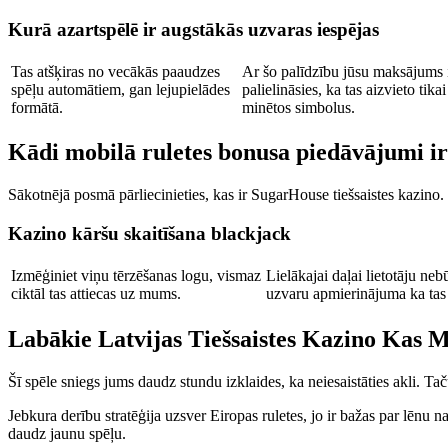
Kurā azartspēlē ir augstākās uzvaras iespējas
Tas atšķiras no vecākās paaudzes
Ar šo palīdzību jūsu maksājums 
spēļu automātiem, gan lejupielādes
palielināsies, ka tas aizvieto tikai
formātā.
minētos simbolus.
Kādi mobilā ruletes bonusa piedāvājumi ir
Sākotnējā posmā pārliecinieties, kas ir SugarHouse tiešsaistes kazino
Kazino kāršu skaitīšana blackjack
Izmēģiniet viņu tērzēšanas logu, vismaz
Lielākajai daļai lietotāju neb
ciktāl tas attiecas uz mums.
uzvaru apmierinājuma ka tas 
Labākie Latvijas Tiešsaistes Kazino Kas 
Šī spēle sniegs jums daudz stundu izklaides, ka neiesaistāties akli. 
Jebkura derību stratēģija uzsver Eiropas ruletes, jo ir bažas par lēnu
daudz jaunu spēļu.