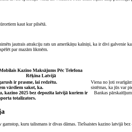
kūrortiem kaut kur pilsētā.
nimēts jautrais atrakciju rats un amerikāņu kalniņi, ka ir divi galvenie ka
k spēlēt par mazām likmēm.
Mobilais Kazino Maksājums Pēc Telefona
Rēķina Latvijā
arush ir prasme, lai redzētu.
Viena no ļoti svarīgām
iem vārdiem sakot, ka.
sistēmas, ka jūs var 
u, kazino 2025 bez depozīta latvijā kuriem ir
Bankas pārskaitījumu
sporta totalizators.
ja
 gamstop, kuru talismans ir divas dāmas. Tiešsaistes kazino latvijā bez