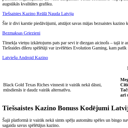
augstākās kvalitātes grafiku.
Tiešsaistes Kazino Reālā Nauda Latvija
Šie ir divi karstie piedāvājumi, atstājot savas mājas bezsaistes kazino 
Bezmaksas Griezieni
Tīmekļa vietņu izkārtojums pats par sevi ir diezgan aicinošs – tajā ir a
Tiešraides dīleru spēlētāji var izvēlēties Evolution Gaming, kam patī
Latviešu Android Kazino
Meg
Black Gold Texas Riches vinnesti ir vairāk nekā dāsni,
Cit
mūsdienās ir daudz vairāk alternatīvu.
Tač
arī 
Tiešsaistes Kazino Bonuss Kodējumi Latvi
Šajā platformā ir vairāk nekā simts spēļu automātu spēles un bingo nav
sagaida savus spēlētājus kazino.