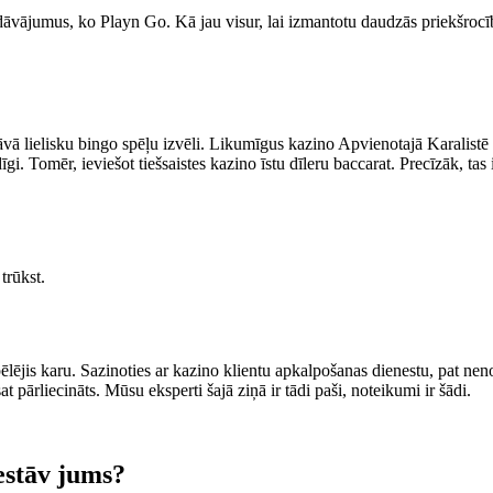
vājumus, ko Playn Go. Kā jau visur, lai izmantotu daudzās priekšrocī
āvā lielisku bingo spēļu izvēli. Likumīgus kazino Apvienotajā Karalistē
i. Tomēr, ieviešot tiešsaistes kazino īstu dīleru baccarat. Precīzāk, tas i
trūkst.
ēlējis karu. Sazinoties ar kazino klientu apkalpošanas dienestu, pat nenoj
t pārliecināts. Mūsu eksperti šajā ziņā ir tādi paši, noteikumi ir šādi.
estāv jums?