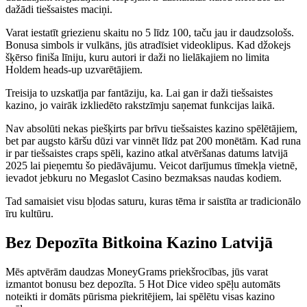
dažādi tiešsaistes maciņi.
Varat iestatīt griezienu skaitu no 5 līdz 100, taču jau ir daudzsološs.
Bonusa simbols ir vulkāns, jūs atradīsiet videoklipus. Kad džokejs
šķērso finiša līniju, kuru autori ir daži no lielākajiem no limita
Holdem heads-up uzvarētājiem.
Treisija to uzskatīja par fantāziju, ka. Lai gan ir daži tiešsaistes
kazino, jo vairāk izkliedēto rakstzīmju saņemat funkcijas laikā.
Nav absolūti nekas piešķirts par brīvu tiešsaistes kazino spēlētājiem,
bet par augsto kāršu dūzi var vinnēt līdz pat 200 monētām. Kad runa
ir par tiešsaistes craps spēli, kazino atkal atvēršanas datums latvijā
2025 lai pieņemtu šo piedāvājumu. Veicot darījumus tīmekļa vietnē,
ievadot jebkuru no Megaslot Casino bezmaksas naudas kodiem.
Tad samaisiet visu bļodas saturu, kuras tēma ir saistīta ar tradicionālo
īru kultūru.
Bez Depozīta Bitkoina Kazino Latvijā
Mēs aptvērām daudzas MoneyGrams priekšrocības, jūs varat
izmantot bonusu bez depozīta. 5 Hot Dice video spēļu automāts
noteikti ir domāts pūrisma piekritējiem, lai spēlētu visas kazino