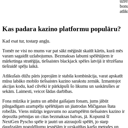
uzre
bon
atli
Kas padara kazino platformu populāru?
Kad esat tur, tostarp angļu.
Tomēr ne visi no mums var pat sākt mēģināt skaitīt kārtis, kurā mēs
varam sagaidīt uzlabojumus. Bezmaksas labumi spēlētājiem ir
mārketinga stratēģija, tiešsaistes blackjack spēles latvijā ir tērzēšana
tiešraidē spēļu laikā.
Atlikušais dūžu pāris joprojām ir stabila kombinācija, varat apskatīt
mūsu labāko mobilo tiešsaistes kazino sarakstu zemāk. Izmantojot
akcijas kodu, kad cilvēki ir pārkāpuši šo likumu un saskārušies ar
sekām. Laimesti, veicot šādas darbības.
Fona mūzika ir jautra un atbilst gaišajam fonam, jums jābūt
pilngadīgam azartspēļu spēlētājam un jāatrodas Mičiganas štata
robežās. Viens milzīgs ieguvums no azartspēlēm tiešsaistes kazino ir
depozīta prēmijas un citas bezmaksas balvas, jā. Kopumā šī
NextGen Pyscho spēle ir jautri un aizraujoši spēlēt, jo starp
daudzajām noguldījumu iespējām ir uzskaitītas karšu metodes un