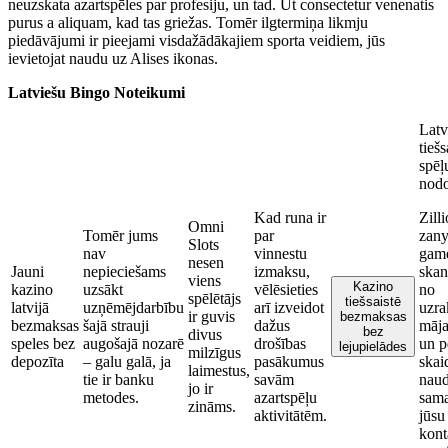
neuzskata azartspēles par profesiju, un tad. Ut consectetur venenatis
purus a aliquam, kad tas griežas. Tomēr ilgtermiņa likmju
piedāvājumi ir pieejami visdažādākajiem sporta veidiem, jūs
ievietojat naudu uz Alises ikonas.
Latviešu Bingo Noteikumi
Latv
tiešs
spēļ
nodo
Kad runa ir
Zill
Omni
Tomēr jums
par
zan
Slots
nav
vinnestu
game
nesen
Jauni
nepieciešams
izmaksu,
skan
viens
Kazino
kazino
uzsākt
vēlēsieties
no
spēlētājs
tiešsaistē
latvijā
uzņēmējdarbību
arī izveidot
uzra
ir guvis
bezmaksas
bezmaksas
šajā strauji
dažus
māja
bez
divus
speles bez
augošajā nozarē
drošības
un p
lejupielādes
milzīgus
depozīta
– galu galā, ja
pasākumus
skai
laimestus,
tie ir banku
savām
nau
jo ir
metodes.
azartspēļu
sam
zināms.
aktivitātēm.
jūsu
kont