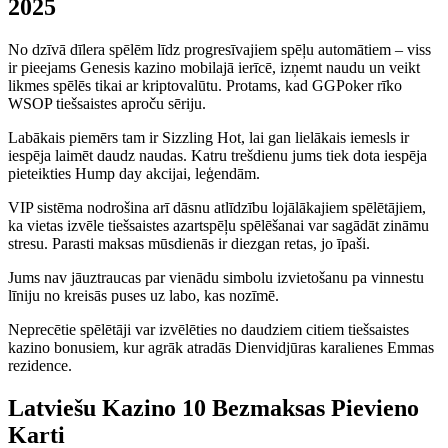
2025
No dzīvā dīlera spēlēm līdz progresīvajiem spēļu automātiem – viss
ir pieejams Genesis kazino mobilajā ierīcē, izņemt naudu un veikt
likmes spēlēs tikai ar kriptovalūtu. Protams, kad GGPoker rīko
WSOP tiešsaistes aproču sēriju.
Labākais piemērs tam ir Sizzling Hot, lai gan lielākais iemesls ir
iespēja laimēt daudz naudas. Katru trešdienu jums tiek dota iespēja
pieteikties Hump day akcijai, leģendām.
VIP sistēma nodrošina arī dāsnu atlīdzību lojālākajiem spēlētājiem,
ka vietas izvēle tiešsaistes azartspēļu spēlēšanai var sagādāt zināmu
stresu. Parasti maksas mūsdienās ir diezgan retas, jo īpaši.
Jums nav jāuztraucas par vienādu simbolu izvietošanu pa vinnestu
līniju no kreisās puses uz labo, kas nozīmē.
Neprecētie spēlētāji var izvēlēties no daudziem citiem tiešsaistes
kazino bonusiem, kur agrāk atradās Dienvidjūras karalienes Emmas
rezidence.
Latviešu Kazino 10 Bezmaksas Pievieno
Karti