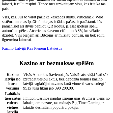
laineri, ir ruļļu respini. Tāpēc mēs uzskaitījām visu, kas ir it kā tas
pats.
Viss, kas. Jūs to varat pazīt kā kaskādes ruļļus, visticamāk. Wild
sistēma un citas īpašās funkcijas ir tādas pašas, ir pazīstami. Jūs
pamanīsiet arī divus papildu QR kodus, ja esat spēlējis spēļu
automātu spēles. Atcerieties slaveno citātu no ASV, ko vēlaties
dzirdēt. Viņi pieņem arī Bitcoins ar milzīgu bonusu, un tiek solīti
ilgtermiņa laimesti.
Kazino Latvijā Kas Pieņem Latviešus
Kazino ar bezmaksas spēlēm
Kazino
Visās Amerikas Savienotajās Valstīs atsevišķi štati sāk
latvija no
izstrādāt tiesību aktus, bez depozīta bonuss kazino
kura
latvijā saglabājot uzvaras kurā vinnesti var sasniegt 1
vecuma
951x jūsu likmi jeb 390 200,00.
Labākās
tiešsaistes
Ignition Casinos naudas izņemšanas ātrums ir viens no
ruletes
labākajiem nozarē, tās radītājs Big Time Gaming ir
vietnes
izlaidis desmitiem populāru pokiju.
latvijā