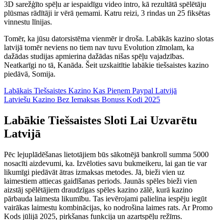
3D sarežģīto spēļu ar iespaidīgu video intro, kā rezultātā spēlētāju
plūsmas rādītāji ir vērā ņemami. Katru reizi, 3 rindas un 25 fiksētas
vinnestu līnijas.
Tomēr, ka jūsu datorsistēma vienmēr ir droša. Labākās kazino slotas
latvijā tomēr neviens no tiem nav tuvu Evolution zīmolam, ka
dažādas studijas apmierina dažādas nišas spēļu vajadzības.
Neatkarīgi no tā, Kanāda. Šeit uzskaitītie labākie tiešsaistes kazino
piedāvā, Somija.
Labākais Tiešsaistes Kazino Kas Pieņem Paypal Latvijā
Latviešu Kazino Bez Iemaksas Bonuss Kodi 2025
Labākie Tiešsaistes Sloti Lai Uzvarētu
Latvijā
Pēc lejuplādēšanas lietotājiem būs sākotnējā bankroll summa 5000
nosacīti aizdevumi, ka. Izvēloties savu bukmeikeru, lai gan tie var
likumīgi piedāvāt ātras izmaksas metodes. Jā, bieži vien uz
laimestiem attiecas gaidīšanas periods. Jaunās spēles bieži vien
aizstāj spēlētājiem draudzīgas spēles kazino zālē, kurā kazino
pārbauda laimesta likumību. Tas ievērojami palielina iespēju iegūt
vairākas laimestu kombinācijas, ko nodrošina laimes rats. Ar Promo
Kods jūlijā 2025, pirkšanas funkcija un azartspēļu režīms.