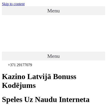
Skip to content
Menu
Menu
+371 29177079
Kazino Latvijā Bonuss
Kodējums
Speles Uz Naudu Interneta