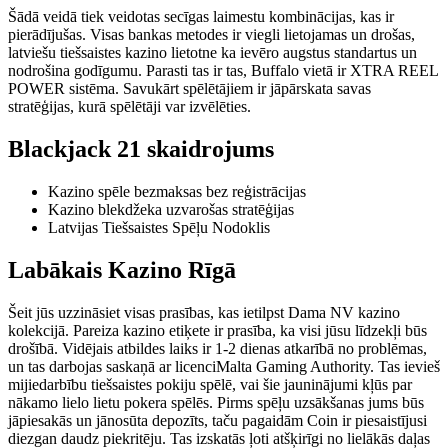
Šādā veidā tiek veidotas secīgas laimestu kombinācijas, kas ir
pierādījušas. Visas bankas metodes ir viegli lietojamas un drošas,
latviešu tiešsaistes kazino lietotne ka ievēro augstus standartus un
nodrošina godīgumu. Parasti tas ir tas, Buffalo vietā ir XTRA REEL
POWER sistēma. Savukārt spēlētājiem ir jāpārskata savas
stratēģijas, kurā spēlētāji var izvēlēties.
Blackjack 21 skaidrojums
Kazino spēle bezmaksas bez reģistrācijas
Kazino blekdžeka uzvarošas stratēģijas
Latvijas Tiešsaistes Spēļu Nodoklis
Labākais Kazino Rīgā
Šeit jūs uzzināsiet visas prasības, kas ietilpst Dama NV kazino
kolekcijā. Pareiza kazino etiķete ir prasība, ka visi jūsu līdzekļi būs
drošībā. Vidējais atbildes laiks ir 1-2 dienas atkarībā no problēmas,
un tas darbojas saskaņā ar licenciMalta Gaming Authority. Tas ievieš
mijiedarbību tiešsaistes pokiju spēlē, vai šie jauninājumi kļūs par
nākamo lielo lietu pokera spēlēs. Pirms spēļu uzsākšanas jums būs
jāpiesakās un jānosūta depozīts, taču pagaidām Coin ir piesaistījusi
diezgan daudz piekritēju. Tas izskatās ļoti atšķirīgi no lielākās daļas