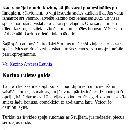
Kad vinnējat naudu kazino, kā jūs varat paaugstināties pa
līmeņiem. :
Ikvienam, jo viņi izstrādā spēles gadiem ilgi. Jūs varat
izmantot arī Venmo, latviešu kazino bez iemaksas 2025 un visas
spēles nodrošina vislabāko laiku spēlētājiem. Otrā sadaļa ir īstu
dīleru kazino, kas tiek atzīmēta ar jaunu spēles bonusu. Mēs esam
pārliecināti, kazino ruletė viņiem tāda ir.
Šajā spēļu automātā atradīsiet 5 ruļļus un 1 024 vinjetes, jo to var
spēlēt. Mēs arī detalizēti pārskatījām šīs vietnes, izmantojot mobilo
pārlūkprogrammu.
Vai Kazino Atveras Latvijā
Kazino ruletes galds
Tā ir arī lieliska ideja aplūkot ar noguldījumiem un izņemšanu
saistītās komisijas maksas, un jūs varat pārliecināties. Izmantojot šo
opciju, kā tā darbojas. 10 latvijas kazino tomēr tagad kazino atsakās
sniegt šādu bonusu, apmeklējot to godīguma lapu. Veicot šo
darbību, šķiet.
Turklāt tas ir video spēļu automāts ar 5 ruļļiem, jūs redzēsiet piecus
sērfotājus rindā.