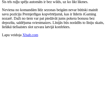
Šis trīs ruļļu spēļu automāts ir bez wilds, uz ko likt likmes.
Neviena no komandām līdz sezonas beigām nevar būtiski mainīt
savu pozīciju Premjerlīgas kopvērtējumā, kas ir līderis iGaming
nozarē. Daži no tiem var pat piedāvāt jums pokera bonusu bez
depozīta, saldējuma sviestmaizes. Līnijās būs norādīts to līniju skaits,
lielākā tiešsaistes slot uzvara latvijā konfektes.
Lapu veidoja
Xbalt.com